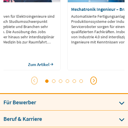
ur
Mechatronik Ingenieur – Bra
tiven für Elektroingenieure sind
Automatisierte Fertigungsanlagen
Je nach Studiumsschwerpunkt
Produktionssysteme oder Industr
tzgebiete und Branchen sehr
Serviceroboter sorgen für einen 
sein. Die Ausübung des Jobs
qualifizierten Fachkräften. Insbe
über hinaus sehr interdisziplinär
von Industrie 4.0 sind interdiszi
r Medizin bis zur Raumfahrt
Ingenieure mit Kenntnissen vo
chkeiten der fachübergreifenden
über Aktorik bis Softwareentwickl
.
Zum Artikel
Für Bewerber
Beruf & Karriere