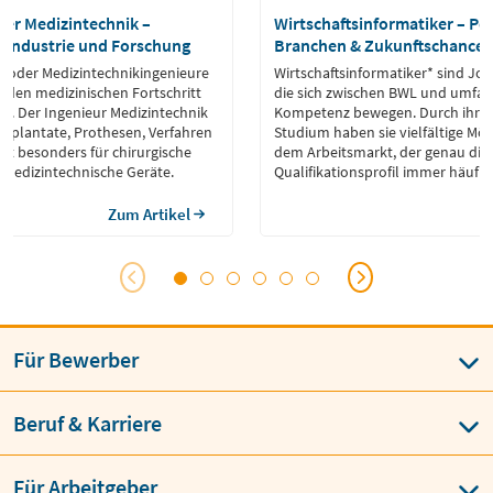
der Medizintechnik –
Wirtschaftsinformatiker – Pe
n Industrie und Forschung
Branchen & Zukunftschance
e oder Medizintechnikingenieure
Wirtschaftsinformatiker* sind Jo
r den medizinischen Fortschritt
die sich zwischen BWL und umfas
ng. Der Ingenieur Medizintechnik
Kompetenz bewegen. Durch ihr int
Implantate, Prothesen, Verfahren
Studium haben sie vielfältige Mög
ilt besonders für chirurgische
dem Arbeitsmarkt, der genau die
medizintechnische Geräte.
Qualifikationsprofil immer häufig
Zum Artikel
Für Bewerber
Beruf & Karriere
Für Arbeitgeber