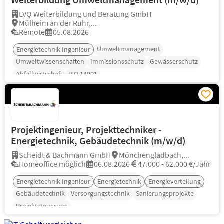
LVQ Weiterbildung und Beratung GmbH
Mülheim an der Ruhr,...
Remote
05.08.2026
Umweltmanagement
Energietechnik Ingenieur
Umweltwissenschaften
Immissionsschutz
Gewässerschutz
Abfallwirtschaft
ISO 14001
Projektingenieur, Projekttechniker -
Energietechnik, Gebäudetechnik (m/w/d)
Scheidt & Bachmann GmbH
Mönchengladbach,...
Homeoffice möglich
06.08.2026
47.000 - 62.000 €/Jahr
Energietechnik Ingenieur
Energietechnik
Energieverteilung
Gebäudetechnik
Versorgungstechnik
Sanierungsprojekte
Projektsteuerung