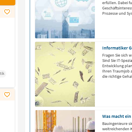
erfüllen. Dabei f
Geschäftsintere
Prozesse und Sy
erster Hand erfä
IoT Solution Arch
Informatiker G
Fragen Sie sich w
Sind Sie IT-Spezi
Entwicklung plan
Ihren Traumjob 
tik
die richtige Ge
Was macht ein
Bauingenieure si
weitreichenden K