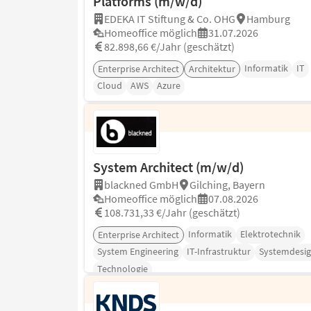
Platforms (m/w/d)
EDEKA IT Stiftung & Co. OHG
Hamburg
Homeoffice möglich
31.07.2026
82.898,66 €/Jahr (geschätzt)
Informatik
IT
Enterprise Architect
Architektur
Cloud
AWS
Azure
System Architect (m/w/d)
blackned GmbH
Gilching, Bayern
Homeoffice möglich
07.08.2026
108.731,33 €/Jahr (geschätzt)
Informatik
Elektrotechnik
Enterprise Architect
System Engineering
IT-Infrastruktur
Systemdesi
Technologie