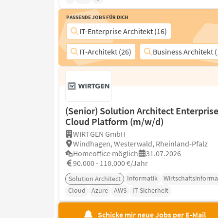
Passende Jobs für Dich
IT-Enterprise Architekt (16)
IT-Architekt (26)
Business Architekt (
(Senior) Solution Architect Enterpris
Cloud Platform (m/w/d)
WIRTGEN GmbH
Windhagen, Westerwald, Rheinland-Pfalz
Homeoffice möglich
31.07.2026
90.000 - 110.000 €/Jahr
Informatik
Wirtschaftsinforma
Solution Architect
Cloud
Azure
AWS
IT-Sicherheit
Schicke mir neue Jobs per E-Mail