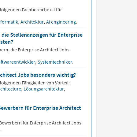
folgenden Fachbereiche ist für
nformatik
,
Architektur
,
AI engineering
.
 die Stellenanzeigen für Enterprise
esten?
bern, die
Enterprise Architect
Jobs
ftwareentwickler
,
Systemtechniker
.
rchitect Jobs besonders wichtig?
 folgenden Fähigkeiten von Vorteil:
rchitecture
,
Lösungsarchitektur
,
Bewerbern für Enterprise Architect
 Bewerbern für
Enterprise Architect
Jobs:
d
.