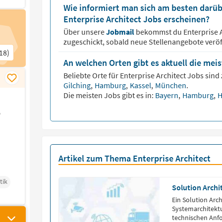
Wie informiert man sich am besten darüb
Enterprise Architect Jobs erscheinen?
Über unsere
Jobmail
bekommst du
Enterprise 
zugeschickt, sobald neue Stellenangebote veröf
18)
An welchen Orten gibt es aktuell die mei
Beliebte Orte für
Enterprise Architect
Jobs sind 
Gilching
,
Hamburg
,
Kassel
,
München
.
Die meisten Jobs gibt es in:
Bayern
,
Hamburg
,
H
e
Artikel zum Thema Enterprise Architect
tik
Solution Archi
Ein Solution Arch
Systemarchitektu
technischen Anf