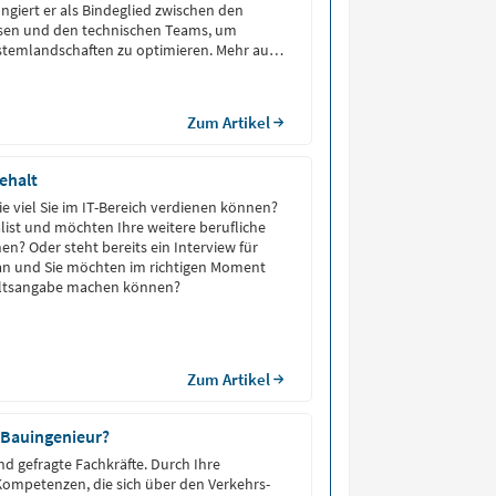
ungiert er als Bindeglied zwischen den
ssen und den technischen Teams, um
stemlandschaften zu optimieren. Mehr aus
hrst du in unserem Erfahrungsbericht eines
itects.
Zum Artikel
ehalt
ie viel Sie im IT-Bereich verdienen können?
alist und möchten Ihre weitere berufliche
en? Oder steht bereits ein Interview für
an und Sie möchten im richtigen Moment
haltsangabe machen können?
Zum Artikel
 Bauingenieur?
nd gefragte Fachkräfte. Durch Ihre
ompetenzen, die sich über den Verkehrs-