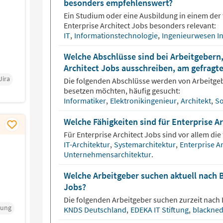
besonders empfehlenswert?
Ein Studium oder eine Ausbildung in einem der 
Enterprise Architect
Jobs besonders relevant:
IT
,
Informationstechnologie
,
Ingenieurwesen I
Welche Abschlüsse sind bei Arbeitgebern,
Architect Jobs ausschreiben, am gefragt
Jira
Die folgenden Abschlüsse werden von Arbeitge
besetzen möchten, häufig gesucht:
Informatiker
,
Elektronikingenieur
,
Architekt
,
So
Welche Fähigkeiten sind für Enterprise A
Für
Enterprise Architect
Jobs sind vor allem die
IT-Architektur
,
Systemarchitektur
,
Enterprise A
Unternehmensarchitektur
.
Welche Arbeitgeber suchen aktuell nach 
Jobs?
Die folgenden Arbeitgeber suchen zurzeit nach
lung
KNDS Deutschland
,
EDEKA IT Stiftung
,
blackne