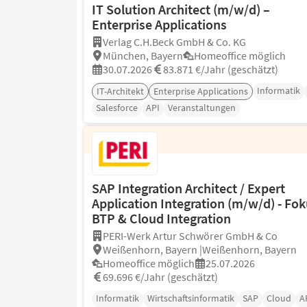
IT Solution Architect (m/w/d) –
Enterprise Applications
Verlag C.H.Beck GmbH & Co. KG
München, Bayern
Homeoffice möglich
30.07.2026
83.871 €/Jahr (geschätzt)
Informatik
IT-Architekt
Enterprise Applications
Salesforce
API
Veranstaltungen
SAP Integration Architect / Expert
Application Integration (m/w/d) - Fo
BTP & Cloud Integration
PERI-Werk Artur Schwörer GmbH & Co
Weißenhorn, Bayern |Weißenhorn, Bayern
Homeoffice möglich
25.07.2026
69.696 €/Jahr (geschätzt)
Informatik
Wirtschaftsinformatik
SAP
Cloud
A