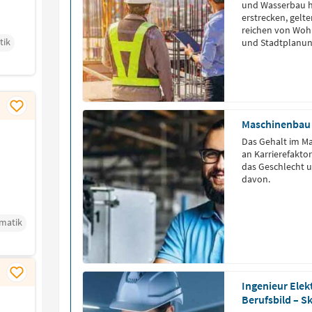
und Wasserbau h
erstrecken, gelte
reichen von Woh
tik
und Stadtplanun
Maschinenbau 
Das Gehalt im M
an Karrierefakto
das Geschlecht un
davon.
rmatik
Ingenieur Elek
Berufsbild – S