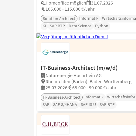
Homeoffice möglich
31.07.2026
105.000 - 115.000 €/Jahr
Informatik
Wirtschaftsinforma
Solution Architect
KI
SAP BTP
Data Science
Python
IT-Business-Architect (m/w/d)
Naturenergie Hochrhein AG
Rheinfelden (Baden), Baden-Württemberg
25.07.2026
68.000 - 90.000 €/Jahr
Informatik
Wirtschaftsinfo
IT-Business-Architect
SAP
SAP S/4HANA
SAP IS-U
SAP BTP