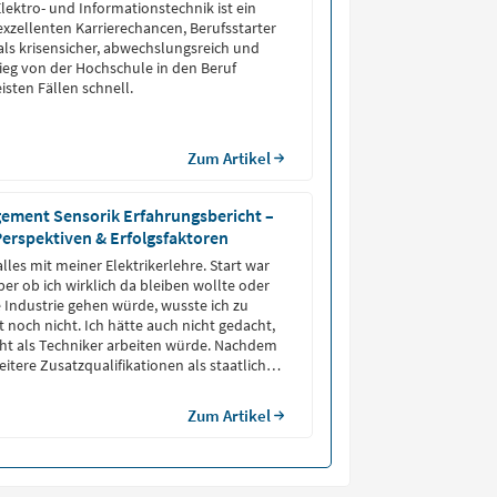
lektro- und Informationstechnik ist ein
xzellenten Karrierechancen, Berufsstarter
als krisensicher, abwechslungsreich und
tieg von der Hochschule in den Beruf
isten Fällen schnell.
Zum Artikel
ment Sensorik Erfahrungsbericht –
 Perspektiven & Erfolgsfaktoren
les mit meiner Elektrikerlehre. Start war
er ob ich wirklich da bleiben wollte oder
e Industrie gehen würde, wusste ich zu
 noch nicht. Ich hätte auch nicht gedacht,
cht als Techniker arbeiten würde. Nachdem
itere Zusatzqualifikationen als staatlich
er bezeichnen durfte, bin ich in den
in der Branche Sensortechnik gewechselt.
Zum Artikel