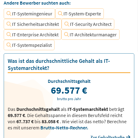
Andere Bewerber suchten auch:
IT-Systemingenieur
IT-System-Experte
IT Sicherheitsarchitekt
IT-Security Architect
IT-Enterprise Architekt
IT-Architekturmanager
IT-Systemspezialist
Was ist das durchschnittliche Gehalt als IT-
Systemarchitekt?
Durchschnittsgehalt
69.577 €
brutto pro Jahr
Das
Durchschnittsgehalt
als
IT-Systemarchitekt
beträgt
69.577 €
. Die Gehaltsspanne in diesem Berufsfeld reicht
von
67.737 €
bis
83.058 €
.
Wie viel ist das netto? Berechne
es mit unserem
Brutto-Netto-Rechner.
Zur Gehaltsstudie