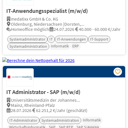
IT-Anwendungsspezialist (m/w/d)
medatixx GmbH & Co. KG
Oldenburg, Niedersachsen |Dorsten,...
Homeoffice möglich
24.07.2026
40.000 - 60.000 €/Jahr
Systemadministrator
IT
IT-Anwendungen
IT-Support
Informatik
ERP
Systemadministration
IT Administrator - SAP (m/w/d)
Universitätsmedizin der Johannes...
Mainz, Rheinland-Pfalz
28.07.2026
62.251,2 €/Jahr (geschätzt)
Informatik
IT-Administrator
Systemadministration
Wirtschaftsinformatik
SAP
SAP BTP
SAP S/4HANA