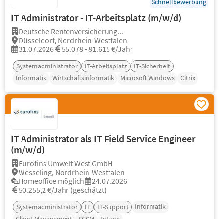
Schnellbewerbung
IT Administrator - IT-Arbeitsplatz (m/w/d)
Deutsche Rentenversicherung...
Düsseldorf, Nordrhein-Westfalen
31.07.2026
55.078 - 81.615 €/Jahr
Systemadministrator
IT-Arbeitsplatz
IT-Sicherheit
Informatik
Wirtschaftsinformatik
Microsoft Windows
Citrix
IT Administrator als IT Field Service Engineer
(m/w/d)
Eurofins Umwelt West GmbH
Wesseling, Nordrhein-Westfalen
Homeoffice möglich
24.07.2026
50.255,2 €/Jahr (geschätzt)
Informatik
Systemadministrator
IT
IT-Support
Client Management
SCCM
Intune