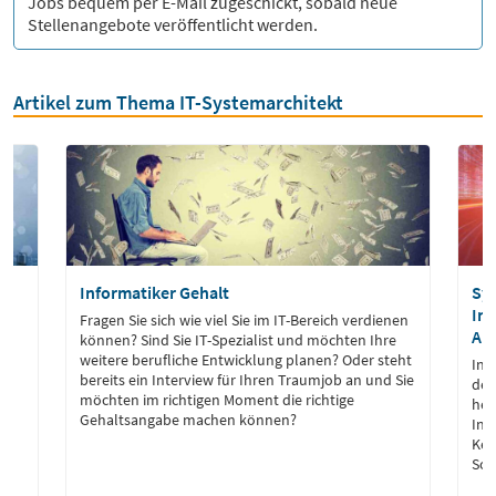
Jobs bequem per E-Mail zugeschickt, sobald neue
Stellenangebote veröffentlicht werden.
Artikel zum Thema IT-Systemarchitekt
Informatiker Gehalt
Sys
Inf
-
Fragen Sie sich wie viel Sie im IT-Bereich verdienen
Au
d
können? Sind Sie IT-Spezialist und möchten Ihre
ns
weitere berufliche Entwicklung planen? Oder steht
In 
bereits ein Interview für Ihren Traumjob an und Sie
der
möchten im richtigen Moment die richtige
her
Gehaltsangabe machen können?
Inf
Ken
Sof
.
spa