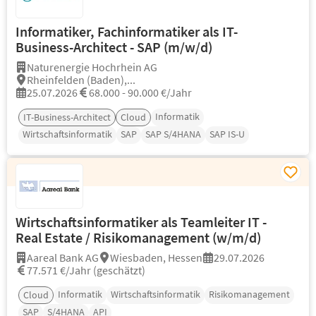
Informatiker, Fachinformatiker als IT-
Business-Architect - SAP (m/w/d)
Naturenergie Hochrhein AG
Rheinfelden (Baden),...
25.07.2026
68.000 - 90.000 €/Jahr
Informatik
IT-Business-Architect
Cloud
Wirtschaftsinformatik
SAP
SAP S/4HANA
SAP IS-U
Wirtschaftsinformatiker als Teamleiter IT -
Real Estate / Risikomanagement (w/m/d)
Aareal Bank AG
Wiesbaden, Hessen
29.07.2026
77.571 €/Jahr (geschätzt)
Informatik
Wirtschaftsinformatik
Risikomanagement
Cloud
SAP
S/4HANA
API