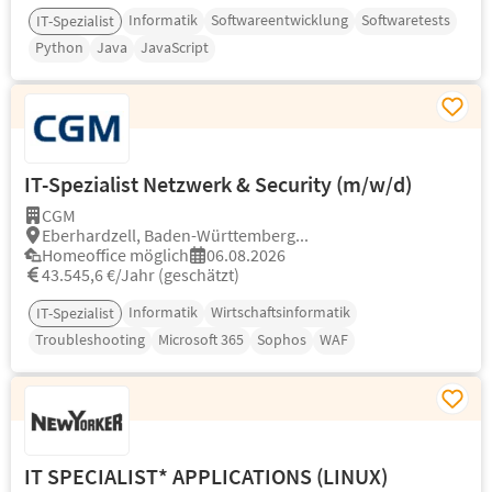
Informatik
Softwareentwicklung
Softwaretests
IT-Spezialist
Python
Java
JavaScript
IT-Spezialist Netzwerk & Security (m/w/d)
CGM
Eberhardzell, Baden-Württemberg...
Homeoffice möglich
06.08.2026
43.545,6 €/Jahr (geschätzt)
Informatik
Wirtschaftsinformatik
IT-Spezialist
Troubleshooting
Microsoft 365
Sophos
WAF
IT SPECIALIST* APPLICATIONS (LINUX)