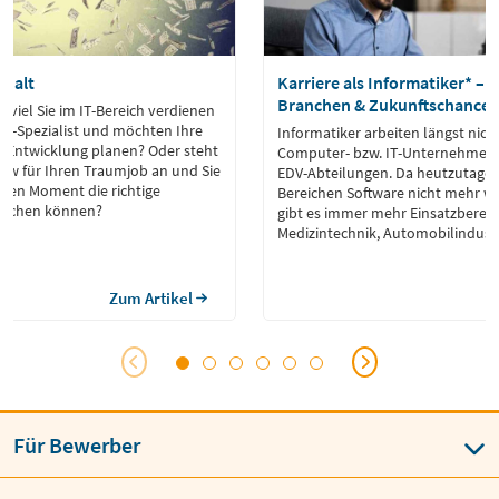
ehalt
Karriere als Informatiker* – 
Branchen & Zukunftschance
e viel Sie im IT-Bereich verdienen
IT-Spezialist und möchten Ihre
Informatiker arbeiten längst nich
e Entwicklung planen? Oder steht
Computer- bzw. IT-Unternehmen 
view für Ihren Traumjob an und Sie
EDV-Abteilungen. Da heutzutage 
igen Moment die richtige
Bereichen Software nicht mehr w
machen können?
gibt es immer mehr Einsatzbereich
Medizintechnik, Automobilindustr
Finanzbranche oder Spieleentwic
Zum Artikel
Für Bewerber