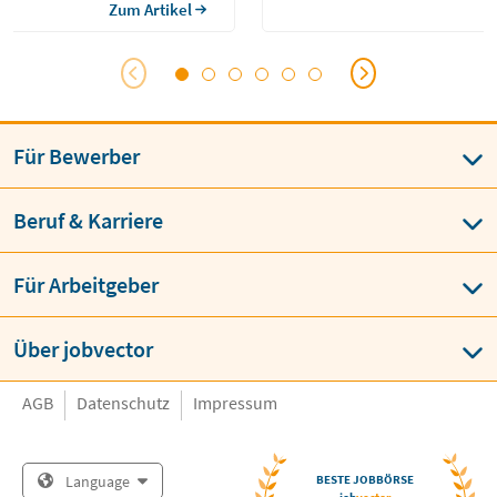
 durch, verabreichst
des Neugeborenen. Hebammen ar
Zum Artikel
äß ärztlicher Anweisung und
Krankenhäusern, Geburtshäuser
er Rehabilitation. Neben den […]
selbstständig als Freiberuflerinne
Für Bewerber
Beruf & Karriere
Für Arbeitgeber
Über jobvector
AGB
Datenschutz
Impressum
Language
BESTE JOBBÖRSE
job
vector