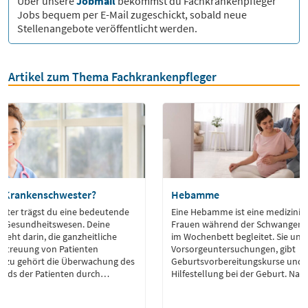
Über unsere
Jobmail
bekommst du
Fachkrankenpfleger
Jobs bequem per E-Mail zugeschickt, sobald neue
Stellenangebote veröffentlicht werden.
Artikel zum Thema Fachkrankenpfleger
e Krankenschwester?
Hebamme
ster trägst du eine bedeutende
Eine Hebamme ist eine medizinisc
m Gesundheitswesen. Deine
Frauen während der Schwangersc
eht darin, die ganzheitliche
im Wochenbett begleitet. Sie unte
etreuung von Patienten
Vorsorgeuntersuchungen, gibt
 Dazu gehört die Überwachung des
Geburtsvorbereitungskurse und l
nds der Patienten durch
Hilfestellung bei der Geburt. Na
achtung von Vitalzeichen und
betreut sie Mutter und Kind, übe
ührst medizinische Maßnahmen
Gesundheit und gibt praktische T