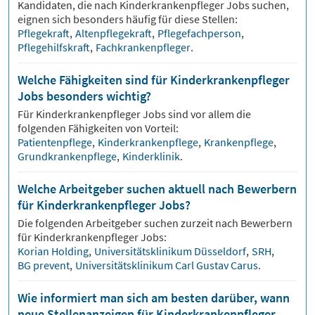
Kandidaten, die nach
Kinderkrankenpfleger
Jobs suchen,
eignen sich besonders häufig für diese Stellen:
Pflegekraft
,
Altenpflegekraft
,
Pflegefachperson
,
Pflegehilfskraft
,
Fachkrankenpfleger
.
Welche Fähigkeiten sind für Kinderkrankenpfleger
Jobs besonders wichtig?
Für
Kinderkrankenpfleger
Jobs sind vor allem die
folgenden Fähigkeiten von Vorteil:
Patientenpflege
,
Kinderkrankenpflege
,
Krankenpflege
,
Grundkrankenpflege
,
Kinderklinik
.
Welche Arbeitgeber suchen aktuell nach Bewerbern
für Kinderkrankenpfleger Jobs?
Die folgenden Arbeitgeber suchen zurzeit nach Bewerbern
für
Kinderkrankenpfleger
Jobs:
Korian Holding
,
Universitätsklinikum Düsseldorf
,
SRH
,
BG prevent
,
Universitätsklinikum Carl Gustav Carus
.
Wie informiert man sich am besten darüber, wann
neue Stellenanzeigen für Kinderkrankenpfleger