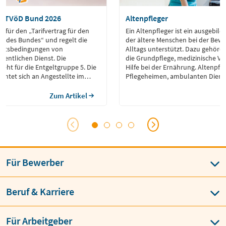
 5 TVöD Bund 2026
Altenpfleger
 für den „Tarifvertrag für den
Ein Altenpfleger ist ein ausgebil
st des Bundes“ und regelt die
der ältere Menschen bei der Bewä
beitsbedingungen von
Alltags unterstützt. Dazu gehöre
ffentlichen Dienst. Die
die Grundpflege, medizinische V
teht für die Entgeltgruppe 5. Die
Hilfe bei der Ernährung. Altenpfle
ichtet sich an Angestellte im
Pflegeheimen, ambulanten Dienst
st, die eine abgeschlossene
den Haushalten der Pflegebedürfti
 haben.
auch emotionale Unterstützung 
Zum Artikel
Angehörige in Pflegethemen. Ziel i
Lebensqualität und Selbstständig
Pflegebedürftigen so weit wie mög
Für Bewerber
Beruf & Karriere
Für Arbeitgeber