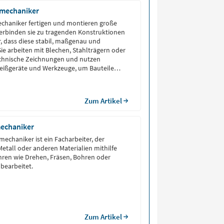
smechaniker
chaniker fertigen und montieren große
verbinden sie zu tragenden Konstruktionen
, dass diese stabil, maßgenau und
Sie arbeiten mit Blechen, Stahlträgern oder
echnische Zeichnungen und nutzen
eißgeräte und Werkzeuge, um Bauteile
llen und zu montieren.
Zum Artikel
echaniker
echaniker ist ein Facharbeiter, der
etall oder anderen Materialien mithilfe
hren wie Drehen, Fräsen, Bohren oder
 bearbeitet.
Zum Artikel