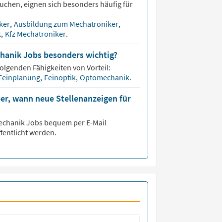
uchen, eignen sich besonders häufig für
ker
,
Ausbildung zum Mechatroniker
,
k
,
Kfz Mechatroniker
.
hanik Jobs besonders wichtig?
folgenden Fähigkeiten von Vorteil:
Feinplanung
,
Feinoptik
,
Optomechanik
.
er, wann neue Stellenanzeigen für
echanik
Jobs bequem per E-Mail
fentlicht werden.