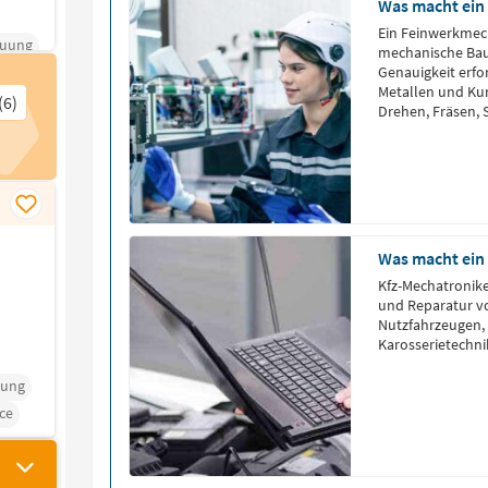
Was macht ein
Ein Feinwerkmech
euung
mechanische Baut
Genauigkeit erfo
Metallen und Kun
(6)
Drehen, Fräsen, 
Was macht ein
Kfz-Mechatronike
und Reparatur vo
Nutzfahrzeugen,
Karosserietechni
tung
ce