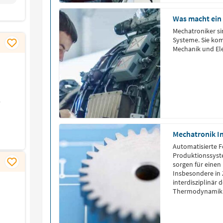
Was macht ein
Mechatroniker si
Systeme. Sie ko
Mechanik und Ele
6
Mechatronik I
Automatisierte F
Produktionssyste
sorgen für einen
Insbesondere in 
interdisziplinär
Thermodynamik ü
gefragt.