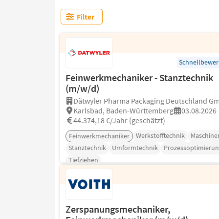
Filter
Schnellbewe
Feinwerkmechaniker - Stanztechnik
(m/w/d)
Dätwyler Pharma Packaging Deutschland G
Karlsbad, Baden-Württemberg
03.08.2026
44.374,18 €/Jahr (geschätzt)
Werkstofftechnik
Maschine
Feinwerkmechaniker
Stanztechnik
Umformtechnik
Prozessoptimierun
Tiefziehen
Zerspanungsmechaniker,