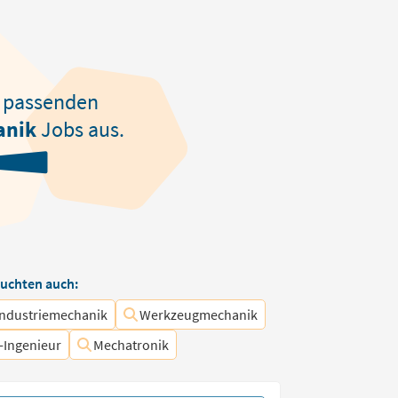
passenden
anik
Jobs aus.
uchten auch:
Industriemechanik
Werkzeugmechanik
-Ingenieur
Mechatronik