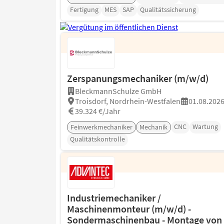
Fertigung
MES
SAP
Qualitätssicherung
Zerspanungsmechaniker (m/w/d)
BleckmannSchulze GmbH
Troisdorf, Nordrhein-Westfalen
01.08.202
39.324 €/Jahr
CNC
Wartung
Feinwerkmechaniker
Mechanik
Qualitätskontrolle
Industriemechaniker /
Maschinenmonteur (m/w/d) -
Sondermaschinenbau - Montage von