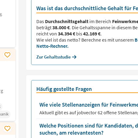
Was ist das durchschnittliche Gehalt für
6
Das
Durchschnittsgehalt
im Bereich
Feinwerkme
beträgt
38.000 €
. Die Gehaltsspanne in diesem Be
reicht von
34.394 €
bis
42.169 €
.
Wie viel ist das netto? Berechne es mit unserem
B
Netto-Rechner.
Zur Gehaltsstudie
Häufig gestellte Fragen
rg
Wie viele Stellenanzeigen für Feinwerkme
k
Aktuell gibt es auf jobvector
62
offene Stellena
hanik
Welche Positionen sind für Kandidaten, 
suchen, am relevantesten?