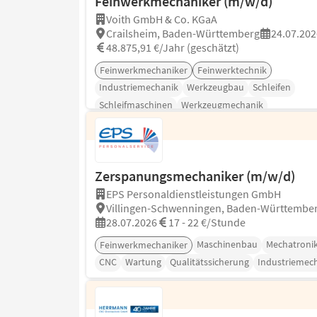
Feinwerkmechaniker (m/w/d)
Voith GmbH & Co. KGaA
Crailsheim, Baden-Württemberg
24.07.202
48.875,91 €/Jahr (geschätzt)
Feinwerkmechaniker
Feinwerktechnik
Industriemechanik
Werkzeugbau
Schleifen
Schleifmaschinen
Werkzeugmechanik
Zerspanungsmechaniker (m/w/d)
EPS Personaldienstleistungen GmbH
Villingen-Schwenningen, Baden-Württembe
28.07.2026
17 - 22 €/Stunde
Maschinenbau
Mechatroni
Feinwerkmechaniker
CNC
Wartung
Qualitätssicherung
Industriemec