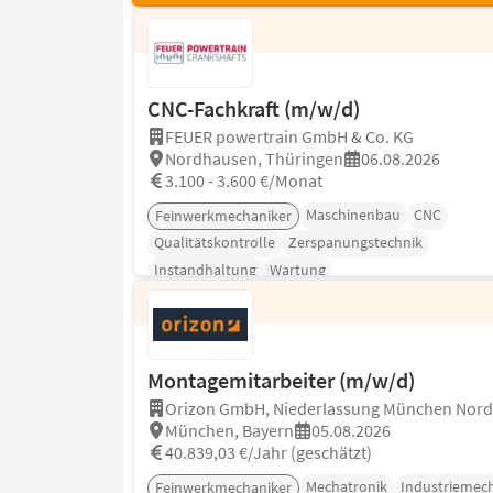
CNC-Fachkraft (m/w/d)
FEUER powertrain GmbH & Co. KG
Nordhausen, Thüringen
06.08.2026
3.100 - 3.600 €/Monat
Maschinenbau
CNC
Feinwerkmechaniker
Qualitätskontrolle
Zerspanungstechnik
Instandhaltung
Wartung
Montagemitarbeiter (m/w/d)
Orizon GmbH, Niederlassung München Nord
München, Bayern
05.08.2026
40.839,03 €/Jahr (geschätzt)
Mechatronik
Industriemec
Feinwerkmechaniker