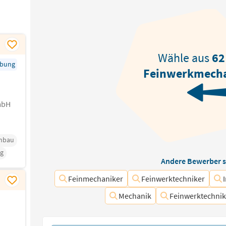
Wähle aus
62
rbung
Feinwerkmech
mbH
nbau
g
Andere Bewerber s
Feinmechaniker
Feinwerktechniker
Mechanik
Feinwerktechnik