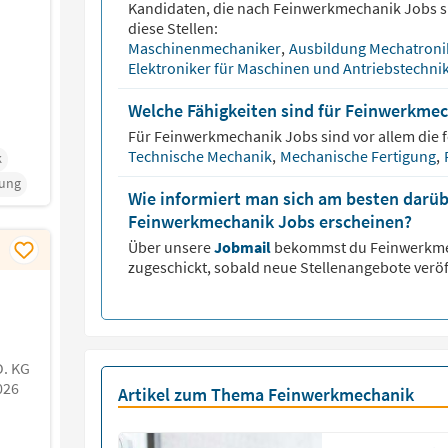
Kandidaten, die nach
Feinwerkmechanik
Jobs s
diese Stellen:
Maschinenmechaniker
,
Ausbildung Mechatroni
Elektroniker für Maschinen und Antriebstechni
Welche Fähigkeiten sind für Feinwerkmec
Für
Feinwerkmechanik
Jobs sind vor allem die 
Technische Mechanik
,
Mechanische Fertigung
,
k
tung
Wie informiert man sich am besten darüb
Feinwerkmechanik Jobs erscheinen?
Über unsere
Jobmail
bekommst du
Feinwerkm
zugeschickt, sobald neue Stellenangebote veröf
. KG
026
Artikel zum Thema Feinwerkmechanik