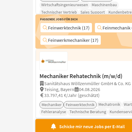
Wirtschaftsingenieurwesen
Maschinenbau
Technischer Vertrieb
Sales Support
Kundenbetr
Passende Jobs für Dich
Feinwerktechnik (17)
Feinmechanik 
Feinwerkmechaniker (17)
Mechaniker Rehatechnik (m/w/d)
Sanitätshaus Wöllzenmüller GmbH & Co. KG
Teising, Bayern
04.08.2026
33.797,41 €/Jahr (geschätzt)
Mechatronik
War
Mechaniker
Feinwerktechnik
Fehleranalyse
Technische Beratung
Kundenservi
Schicke mir neue Jobs per E-Mail