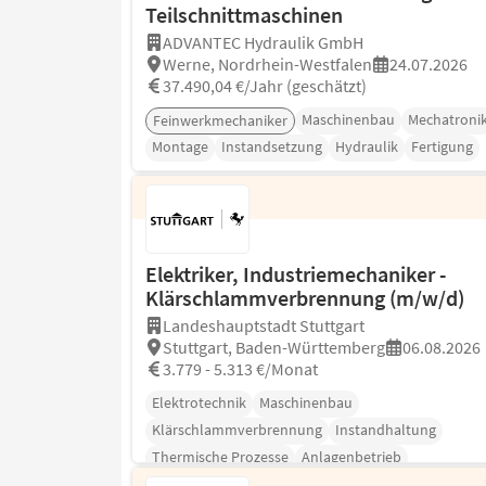
Teilschnittmaschinen
ADVANTEC Hydraulik GmbH
Werne, Nordrhein-Westfalen
24.07.2026
37.490,04 €/Jahr (geschätzt)
Maschinenbau
Mechatroni
Feinwerkmechaniker
Montage
Instandsetzung
Hydraulik
Fertigung
Elektriker, Industriemechaniker -
Klärschlammverbrennung (m/w/d)
Landeshauptstadt Stuttgart
Stuttgart, Baden-Württemberg
06.08.2026
3.779 - 5.313 €/Monat
Elektrotechnik
Maschinenbau
Klärschlammverbrennung
Instandhaltung
Thermische Prozesse
Anlagenbetrieb
Explosionsschutz