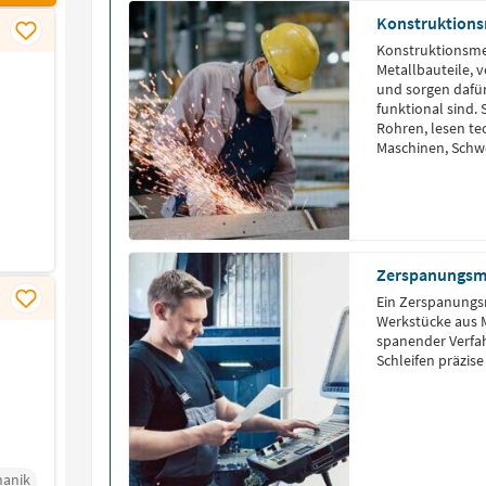
Konstruktion
Konstruktionsme
Metallbauteile, 
und sorgen dafür
funktional sind. 
Rohren, lesen t
Maschinen, Schw
präzise herzuste
Zerspanungsm
Ein Zerspanungsm
Werkstücke aus M
spanender Verfa
Schleifen präzise
hanik