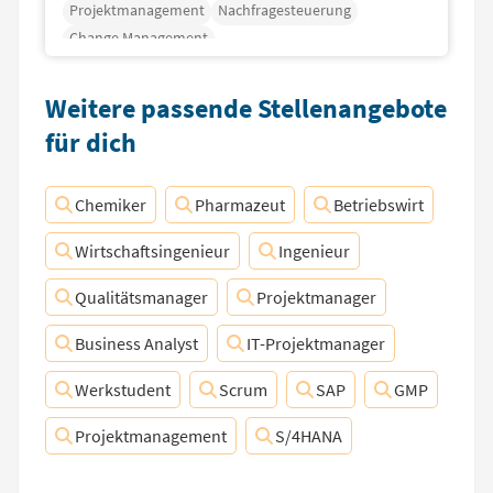
Projektmanagement
Nachfragesteuerung
Change Management
Weitere passende Stellenangebote
für dich
Chemiker
Pharmazeut
Betriebswirt
Wirtschaftsingenieur
Ingenieur
Qualitätsmanager
Projektmanager
Business Analyst
IT-Projektmanager
Werkstudent
Scrum
SAP
GMP
Projektmanagement
S/4HANA