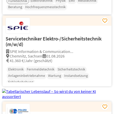
Elektrotechnik
Physik
EMV
Messtechnik
Funktechnik
Beratung
Hochfrequenzmesstechnik
Servicetechniker Elektro-/Sicherheitstechnik
(m/w/d)
SPIE Information & Communication...
Chemnitz, Sachsen
01.08.2026
41.360 €/Jahr (geschätzt)
Elektronik
Fernmeldetechnik
Sicherheitstechnik
Anlageninbetriebnahme
Wartung
Instandsetzung
Fehlerbehebung