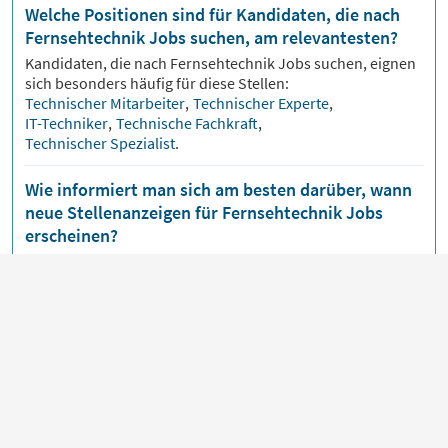
Welche Positionen sind für Kandidaten, die nach
Fernsehtechnik Jobs suchen, am relevantesten?
Kandidaten, die nach
Fernsehtechnik
Jobs suchen, eignen
sich besonders häufig für diese Stellen:
Technischer Mitarbeiter
,
Technischer Experte
,
IT-Techniker
,
Technische Fachkraft
,
Technischer Spezialist
.
Wie informiert man sich am besten darüber, wann
neue Stellenanzeigen für Fernsehtechnik Jobs
erscheinen?
Über unsere
Jobmail
bekommst du
Fernsehtechnik
Jobs
bequem per E-Mail zugeschickt, sobald neue
Stellenangebote veröffentlicht werden.
Artikel zum Thema Fernsehtechnik