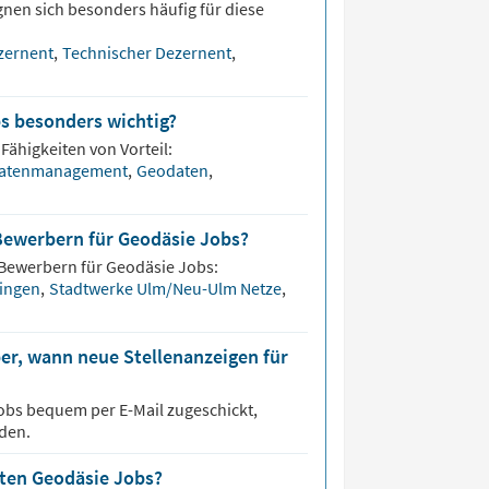
gnen sich besonders häufig für diese
zernent
,
Technischer Dezernent
,
bs besonders wichtig?
Fähigkeiten von Vorteil:
atenmanagement
,
Geodaten
,
Bewerbern für Geodäsie Jobs?
 Bewerbern für
Geodäsie
Jobs:
ingen
,
Stadtwerke Ulm/Neu-Ulm Netze
,
er, wann neue Stellenanzeigen für
obs bequem per E-Mail zugeschickt,
den.
sten Geodäsie Jobs?