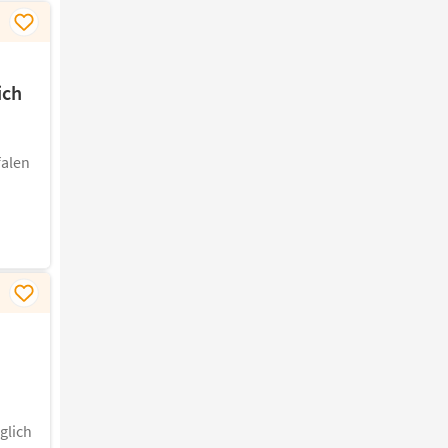
ich
falen
glich