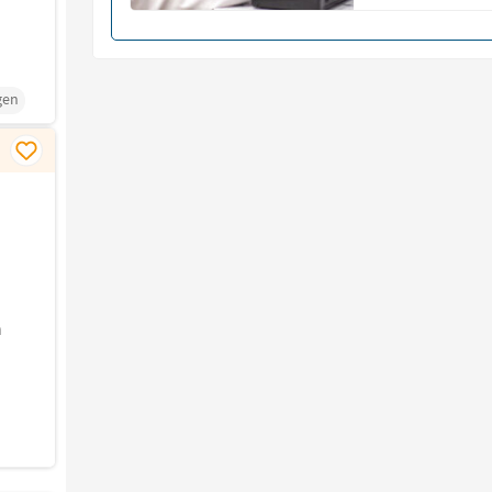
gen
n