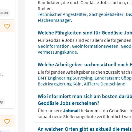
Kandidaten, die nach
Geodäsie
Jobs suchen, ei
Stellen:
aster
Technischer Angestellter
,
Sachgebietsleiter
,
De
Flächenmanager
.
Welche Fähigkeiten sind für Geodäsie Jo
Für
Geodäsie
Jobs sind vor allem die folgenden 
Geoinformation
,
Geoinformationswesen
,
Geod
Vermessungskunde
.
Welche Arbeitgeber suchen aktuell nach 
Die folgenden Arbeitgeber suchen zurzeit nach
rg
DMT Engineering Surveying
,
Landratsamt Göpp
Bezirksregierung Köln
,
AllTerra Deutschland
.
Wie informiert man sich am besten darüb
ng
Geodäsie Jobs erscheinen?
Über unsere
Jobmail
bekommst du
Geodäsie
J
sobald neue Stellenangebote veröffentlicht wer
An welchen Orten gibt es aktuell die mei