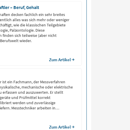
tler – Beruf, Gehalt
aften decken fachlich ein sehr breites
entlich alles was sich mehr oder weniger
häftigt, wie die klassischen Teilgebiete
ogie, Paläontologie. Diese
 finden sich teilweise (aber nicht
 Berufswelt wieder.
Zum Artikel
r ist ein Fachmann, der Messverfahren
sikalische, mechanische oder elektrische
u erfassen und auszuwerten. Er stellt
sgeräte und Prüfmittel korrekt
alibriert werden und zuverlässige
iefern. Messtechniker arbeiten in
anchen wie der Automobilindustrie, Luft-
edizintechnik oder der Fertigungstechnik.
Qualitätssicherung verantwortlich, […]
Zum Artikel