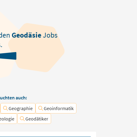
den
Geodäsie
Jobs
.
uchten auch:
Geographie
Geoinformatik
eologie
Geodätiker