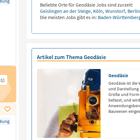
rbung
Beliebte Orte für
Geodäsie
Jobs sind zurzeit:
Geislingen an der Steige
,
Köln
,
Wunstorf
,
Berli
Die meisten Jobs gibt es in:
Baden-Württember
Artikel zum Thema Geodäsie
Geodäsie
31)
Geodäsie ist die 
und Darstellung
Größe und Form d
befasst, und wir
Anwendungsberei
Bauwesen einges
und Instrumente
rbung
Geodäsie? Geodäs
[…]