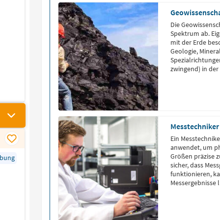
Geowissenschaf
Die Geowissensch
Spektrum ab. Eig
mit der Erde besc
Geologie, Mineral
Spezialrichtungen
zwingend) in der
Messtechniker
Ein Messtechnike
anwendet, um phy
Größen präzise z
rbung
sicher, dass Mes
funktionieren, k
Messergebnisse l
verschiedenen Br
und Raumfahrt, M
Sie sind für die 