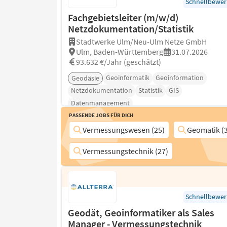
Schnellbewe
Fachgebietsleiter (m/w/d)
Netzdokumentation/Statistik
Stadtwerke Ulm/Neu-Ulm Netze GmbH
Ulm, Baden-Württemberg
31.07.2026
93.632 €/Jahr (geschätzt)
Geoinformatik
Geoinformation
Geodäsie
Netzdokumentation
Statistik
GIS
Datenmanagement
Passende Jobs für Dich
Vermessungswesen (25)
Geomatik (
Vermessungstechnik (27)
Schnellbewe
Geodät, Geoinformatiker als Sales
Manager - Vermessungstechnik