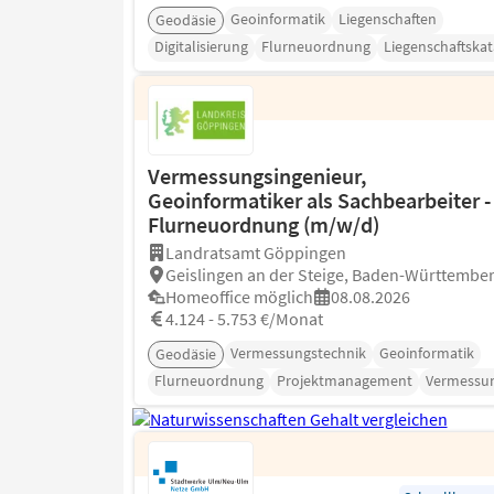
Geoinformatik
Liegenschaften
Geodäsie
Digitalisierung
Flurneuordnung
Liegenschaftskat
Vermessungsingenieur,
Geoinformatiker als Sachbearbeiter -
Flurneuordnung (m/w/d)
Landratsamt Göppingen
Geislingen an der Steige, Baden-Württembe
Homeoffice möglich
08.08.2026
4.124 - 5.753 €/Monat
Vermessungstechnik
Geoinformatik
Geodäsie
Flurneuordnung
Projektmanagement
Vermessu