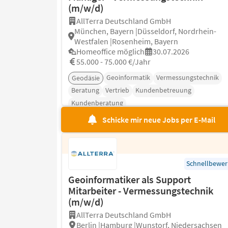
(m/w/d)
AllTerra Deutschland GmbH
München, Bayern |Düsseldorf, Nordrhein-
Westfalen |Rosenheim, Bayern
Homeoffice möglich
30.07.2026
55.000 - 75.000 €/Jahr
Geoinformatik
Vermessungstechnik
Geodäsie
Beratung
Vertrieb
Kundenbetreuung
Kundenberatung
Schicke mir neue Jobs per E-Mail
Schnellbewe
Geoinformatiker als Support
Mitarbeiter - Vermessungstechnik
(m/w/d)
AllTerra Deutschland GmbH
Berlin |Hamburg |Wunstorf, Niedersachsen