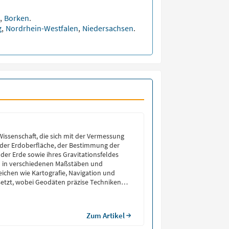
n
,
Borken
.
g
,
Nordrhein-Westfalen
,
Niedersachsen
.
Wissenschaft, die sich mit der Vermessung
 der Erdoberfläche, der Bestimmung der
er Erde sowie ihres Gravitationsfeldes
d in verschiedenen Maßstäben und
chen wie Kartografie, Navigation und
etzt, wobei Geodäten präzise Techniken
 zur Positionsbestimmung nutzen. Was ist
ie, abgeleitet vom altgriechischen Wort
Zum Artikel