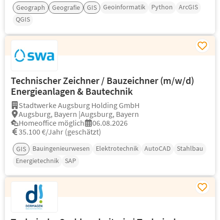
Geoinformatik
Python
ArcGIS
Geograph
Geografie
GIS
QGIS
Technischer Zeichner / Bauzeichner (m/w/d)
Energieanlagen & Bautechnik
Stadtwerke Augsburg Holding GmbH
Augsburg, Bayern |Augsburg, Bayern
Homeoffice möglich
06.08.2026
35.100 €/Jahr (geschätzt)
Bauingenieurwesen
Elektrotechnik
AutoCAD
Stahlbau
GIS
Energietechnik
SAP