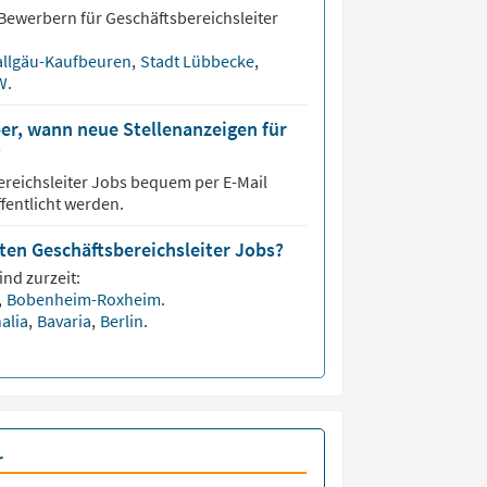
 Bewerbern für
Geschäftsbereichsleiter
tallgäu-Kaufbeuren
,
Stadt Lübbecke
,
RW
.
er, wann neue Stellenanzeigen für
?
reichsleiter
Jobs bequem per E-Mail
fentlicht werden.
sten Geschäftsbereichsleiter Jobs?
ind zurzeit:
g
,
Bobenheim-Roxheim
.
alia
,
Bavaria
,
Berlin
.
r