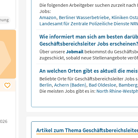
Die folgenden Arbeitgeber suchen zurzeit nach
Jobs:
Amazon
,
Berliner Wasserbetriebe
,
Kliniken Os
anung
Landesamt für Zentrale Polizeiliche Dienste N
Wie informiert man sich am besten darüb
Geschäftsbereichsleiter Jobs erscheinen
Über unsere
Jobmail
bekommst du
Geschäftsbe
zugeschickt, sobald neue Stellenangebote veröf
An welchen Orten gibt es aktuell die mei
Beliebte Orte für
Geschäftsbereichsleiter
Jobs s
Berlin
,
Achern (Baden)
,
Bad Oldesloe
,
Bamber
Die meisten Jobs gibt es in:
North Rhine-Westph
2026
Artikel zum Thema Geschäftsbereichsleite