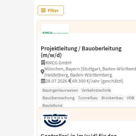
Filter
Projektleitung / Bauoberleitung
(m/w/d)
KMCG GmbH
München, Bayern |Stuttgart, Baden-Württem
|Heidelberg, Baden-Württemberg
28.07.2026
69.300 €/Jahr (geschätzt)
Bauingenieurwesen
Verkehrstechnik
Bauüberwachung
Tunnelbau
Brückenbau
VOB
Bauleitung
Controller/-in (m/w/d) für den