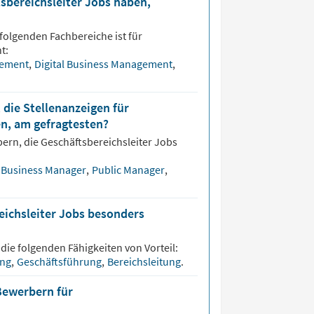
tsbereichsleiter Jobs haben,
folgenden Fachbereiche ist für
t:
gement
,
Digital Business Management
,
 die Stellenanzeigen für
en, am gefragtesten?
bern, die
Geschäftsbereichsleiter
Jobs
Business Manager
,
Public Manager
,
eichsleiter Jobs besonders
 die folgenden Fähigkeiten von Vorteil:
ung
,
Geschäftsführung
,
Bereichsleitung
.
Bewerbern für