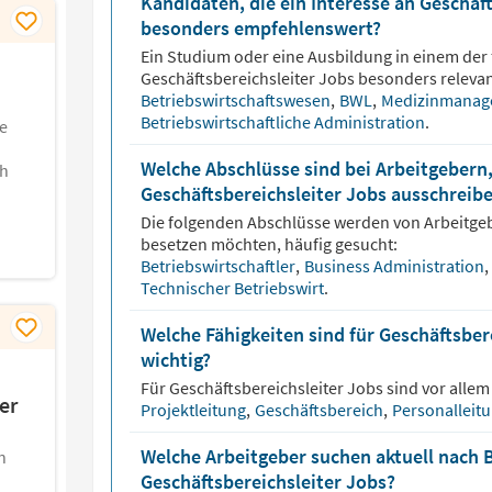
Kandidaten, die ein Interesse an Geschäf
besonders empfehlenswert?
Ein Studium oder eine Ausbildung in einem der 
Geschäftsbereichsleiter
Jobs besonders relevan
Betriebswirtschaftswesen
,
BWL
,
Medizinmana
Betriebswirtschaftliche Administration
.
e
Welche Abschlüsse sind bei Arbeitgebern,
ch
Geschäftsbereichsleiter Jobs ausschreib
Die folgenden Abschlüsse werden von Arbeitge
besetzen möchten, häufig gesucht:
Betriebswirtschaftler
,
Business Administration
,
Technischer Betriebswirt
.
Welche Fähigkeiten sind für Geschäftsber
wichtig?
Für
Geschäftsbereichsleiter
Jobs sind vor allem
er
Projektleitung
,
Geschäftsbereich
,
Personalleit
Welche Arbeitgeber suchen aktuell nach 
n
Geschäftsbereichsleiter Jobs?