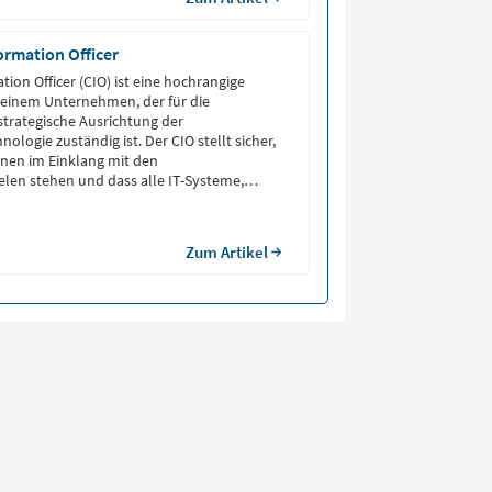
formation Officer
tion Officer (CIO) ist eine hochrangige
 einem Unternehmen, der für die
trategische Ausrichtung der
ologie zuständig ist. Der CIO stellt sicher,
ionen im Einklang mit den
len stehen und dass alle IT-Systeme,
ardware, Software, Netzwerke und
uren, verfügbar und funktionsfähig sind.
Zum Artikel