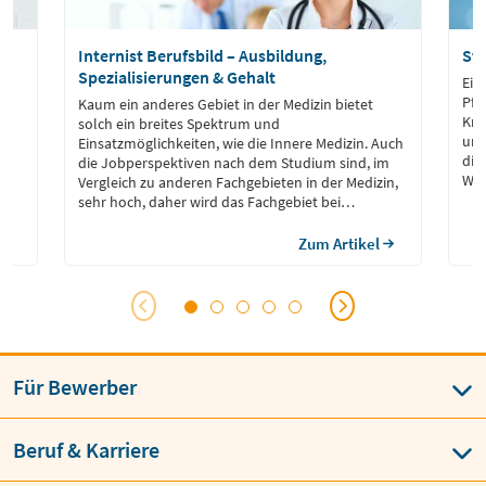
Internist Berufsbild – Ausbildung,
St
Spezialisierungen & Gehalt
Ein
Pfl
Kaum ein anderes Gebiet in der Medizin bietet
Kra
solch ein breites Spektrum und
und
Einsatzmöglichkeiten, wie die Innere Medizin. Auch
die
die Jobperspektiven nach dem Studium sind, im
Wei
Vergleich zu anderen Fachgebieten in der Medizin,
Fäl
sehr hoch, daher wird das Fachgebiet bei
Wei
Studierenden immer beliebter.
med
Zum Artikel
ode
Für Bewerber
Beruf & Karriere