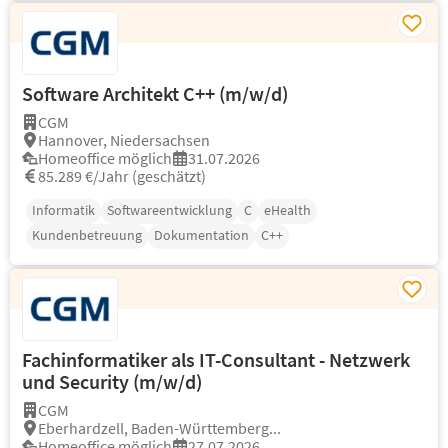
Software Architekt C++ (m/w/d)
CGM
Hannover, Niedersachsen
Homeoffice möglich
31.07.2026
85.289 €/Jahr (geschätzt)
Informatik
Softwareentwicklung
C
eHealth
Kundenbetreuung
Dokumentation
C++
Fachinformatiker als IT-Consultant - Netzwerk
und Security (m/w/d)
CGM
Eberhardzell, Baden-Württemberg...
Homeoffice möglich
27.07.2026