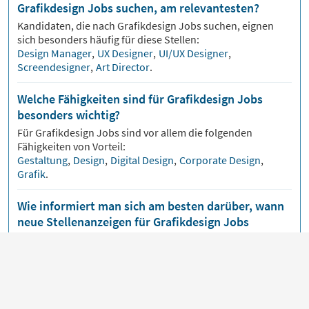
Grafikdesign Jobs suchen, am relevantesten?
Kandidaten, die nach
Grafikdesign
Jobs suchen, eignen
sich besonders häufig für diese Stellen:
Design Manager
,
UX Designer
,
UI/UX Designer
,
Screendesigner
,
Art Director
.
Welche Fähigkeiten sind für Grafikdesign Jobs
besonders wichtig?
Für
Grafikdesign
Jobs sind vor allem die folgenden
Fähigkeiten von Vorteil:
Gestaltung
,
Design
,
Digital Design
,
Corporate Design
,
Grafik
.
Wie informiert man sich am besten darüber, wann
neue Stellenanzeigen für Grafikdesign Jobs
erscheinen?
Über unsere
Jobmail
bekommst du
Grafikdesign
Jobs
bequem per E-Mail zugeschickt, sobald neue
Stellenangebote veröffentlicht werden.