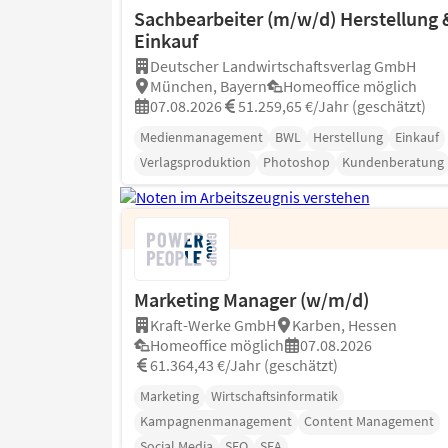
Sachbearbeiter (m/w/d) Herstellung 
Einkauf
Deutscher Landwirtschaftsverlag GmbH
München, Bayern
Homeoffice möglich
07.08.2026
51.259,65 €/Jahr (geschätzt)
Medienmanagement
BWL
Herstellung
Einkauf
Verlagsproduktion
Photoshop
Kundenberatung
Marketing Manager (w/m/d)
Kraft-Werke GmbH
Karben, Hessen
Homeoffice möglich
07.08.2026
61.364,43 €/Jahr (geschätzt)
Marketing
Wirtschaftsinformatik
Kampagnenmanagement
Content Management
Social Media
SEO
SEA