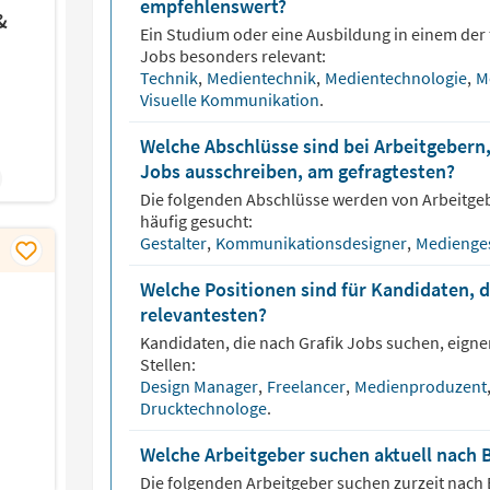
empfehlenswert?
&
Ein Studium oder eine Ausbildung in einem der 
Jobs besonders relevant:
Technik
,
Medientechnik
,
Medientechnologie
,
M
Visuelle Kommunikation
.
Welche Abschlüsse sind bei Arbeitgebern,
Jobs ausschreiben, am gefragtesten?
Die folgenden Abschlüsse werden von Arbeitge
häufig gesucht:
Gestalter
,
Kommunikationsdesigner
,
Medienges
Welche Positionen sind für Kandidaten, d
relevantesten?
Kandidaten, die nach
Grafik
Jobs suchen, eignen
Stellen:
Design Manager
,
Freelancer
,
Medienproduzent
Drucktechnologe
.
Welche Arbeitgeber suchen aktuell nach 
Die folgenden Arbeitgeber suchen zurzeit nach