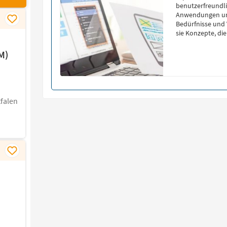
benutzerfreundl
Anwendungen umz
Bedürfnisse und 
sie Konzepte, di
den Produkten si
M)
falen