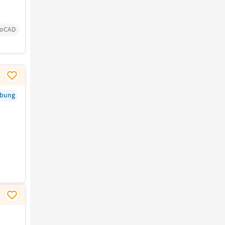
toCAD
rbung