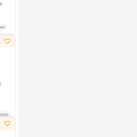
26
gen
6
ntion