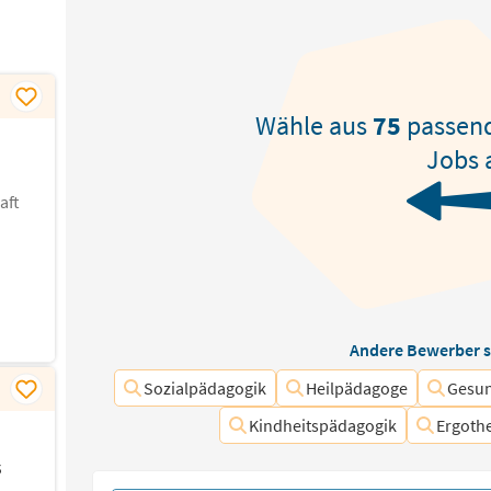
Wähle aus
75
passen
Jobs 
aft
Andere Bewerber s
Sozialpädagogik
Heilpädagoge
Gesun
Kindheitspädagogik
Ergoth
s