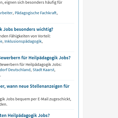
n, eignen sich besonders häufig für
arbeiter
,
Pädagogische Fachkraft
,
ik Jobs besonders wichtig?
nden Fähigkeiten von Vorteil:
fe
,
Inklusionspädagogik
,
Bewerbern für Heilpädagogik Jobs?
 Bewerbern für
Heilpädagogik
Jobs:
dorf Deutschland
,
Stadt Kaarst
,
t
.
er, wann neue Stellenanzeigen für
gik
Jobs bequem per E-Mail zugeschickt,
den.
sten Heilpädagogik Jobs?