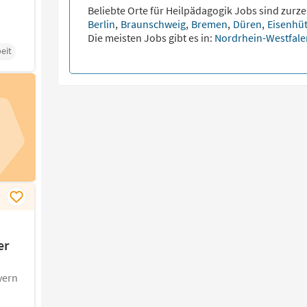
Beliebte Orte für
Heilpädagogik
Jobs sind zurzei
Berlin
,
Braunschweig
,
Bremen
,
Düren
,
Eisenhü
Die meisten Jobs gibt es in:
Nordrhein-Westfal
eit
er
yern