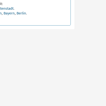
t:
ttenstadt
.
en
,
Bayern
,
Berlin
.