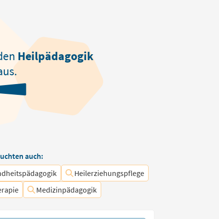
den
Heilpädagogik
aus.
uchten auch:
dheitspädagogik
Heilerziehungspflege
erapie
Medizinpädagogik