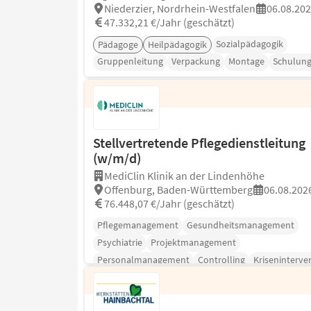
Niederzier, Nordrhein-Westfalen
06.08.20
47.332,21 €/Jahr (geschätzt)
Sozialpädagogik
Pädagoge
Heilpädagogik
Gruppenleitung
Verpackung
Montage
Schulun
Stellvertretende Pflegedienstleitung
(w/m/d)
MediClin Klinik an der Lindenhöhe
Offenburg, Baden-Württemberg
06.08.202
76.448,07 €/Jahr (geschätzt)
Pflegemanagement
Gesundheitsmanagement
Psychiatrie
Projektmanagement
Personalmanagement
Controlling
Kriseninterve