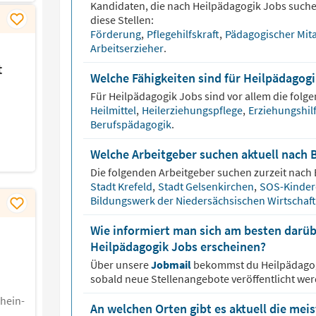
Kandidaten, die nach
Heilpädagogik
Jobs suche
diese Stellen:
Förderung
,
Pflegehilfskraft
,
Pädagogischer Mit
Arbeitserzieher
.
t
Welche Fähigkeiten sind für Heilpädagog
Für
Heilpädagogik
Jobs sind vor allem die folge
Heilmittel
,
Heilerziehungspflege
,
Erziehungshil
Berufspädagogik
.
Welche Arbeitgeber suchen aktuell nach 
Die folgenden Arbeitgeber suchen zurzeit nach
Stadt Krefeld
,
Stadt Gelsenkirchen
,
SOS-Kinder
Bildungswerk der Niedersächsischen Wirtschaf
Wie informiert man sich am besten darüb
Heilpädagogik Jobs erscheinen?
Über unsere
Jobmail
bekommst du
Heilpädago
sobald neue Stellenangebote veröffentlicht wer
rhein-
An welchen Orten gibt es aktuell die mei