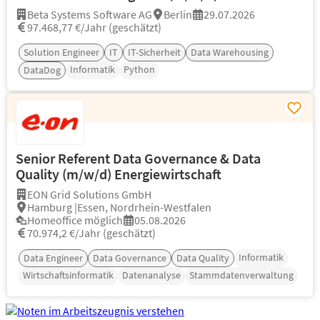
Beta Systems Software AG
Berlin
29.07.2026
97.468,77 €/Jahr (geschätzt)
Solution Engineer
IT
IT-Sicherheit
Data Warehousing
Informatik
Python
DataDog
Senior Referent Data Governance & Data
Quality (m/w/d) Energiewirtschaft
EON Grid Solutions GmbH
Hamburg |Essen, Nordrhein-Westfalen
Homeoffice möglich
05.08.2026
70.974,2 €/Jahr (geschätzt)
Informatik
Data Engineer
Data Governance
Data Quality
Wirtschaftsinformatik
Datenanalyse
Stammdatenverwaltung