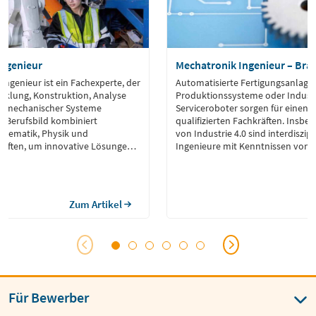
ngenieur
Mechatronik Ingenieur – Bra
ngenieur ist ein Fachexperte, der
Automatisierte Fertigungsanlagen
icklung, Konstruktion, Analyse
Produktionssysteme oder Industr
g mechanischer Systeme
Serviceroboter sorgen für einen 
es Berufsbild kombiniert
qualifizierten Fachkräften. Insbe
athematik, Physik und
von Industrie 4.0 sind interdiszi
haften, um innovative Lösungen
Ingenieure mit Kenntnissen vo
erausforderungen zu erarbeiten.
über Aktorik bis Softwareentwickl
Zum Artikel
Für Bewerber