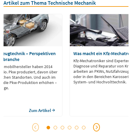
Artikel zum Thema Technische Mechanik
rzeugtechnik – Perspektiven
Was macht ein Kfz-Mechatron
ilbranche
Kfz-Mechatroniker sind Experten 
Diagnose und Reparatur von Kraft
tomobilhersteller haben 2014
arbeiten an PKWs, Nutzfahrzeuge
 Mio. Pkw produziert, davon über
oder in den Bereichen Karosserie
dischen Standorten. Und auch im
System- und Hochvolttechnik.
ie die Pkw-Produktion erhöhen –
zeuge.
Zum Artikel