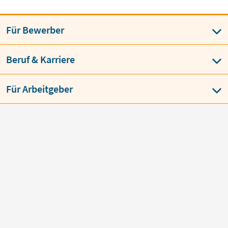
Für Bewerber
Beruf & Karriere
Für Arbeitgeber
Über jobvector
AGB
Datenschutz
Impressum
Language
BESTE JOBBÖRSE
job
vector
über 150 x ausgezeichnet von
Bewerbern & Arbeitgebern
Copyright © jobvector GmbH 2026