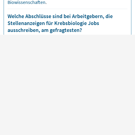
Biowissenschaften
.
Welche Abschlüsse sind bei Arbeitgebern, die
Stellenanzeigen für Krebsbiologie Jobs
ausschreiben, am gefragtesten?
Die folgenden Abschlüsse werden von Arbeitgebern, die
Krebsbiologie
Jobs besetzen möchten, häufig gesucht:
Medizinischer Wissenschaftler
,
Biologischer Wissenschaftler
,
Biologielaborant
,
Biologe
,
Chemischer Biologe
.
Welche Positionen sind für Kandidaten, die nach
Krebsbiologie Jobs suchen, am relevantesten?
Kandidaten, die nach
Krebsbiologie
Jobs suchen, eignen
sich besonders häufig für diese Stellen:
Forscher
,
Wissenschaftlicher Forscher
,
Life Sciences Manager
,
Bioanalytiker
,
Wissenschaftler
.
Wie informiert man sich am besten darüber, wann
neue Stellenanzeigen für Krebsbiologie Jobs