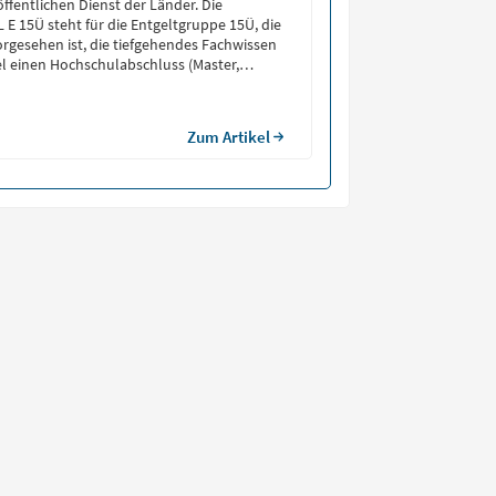
ffentlichen Dienst der Länder. Die
 E 15Ü steht für die Entgeltgruppe 15Ü, die
vorgesehen ist, die tiefgehendes Fachwissen
el einen Hochschulabschluss (Master,
auch eine Promotion erfordern. Diese
…]
Zum Artikel