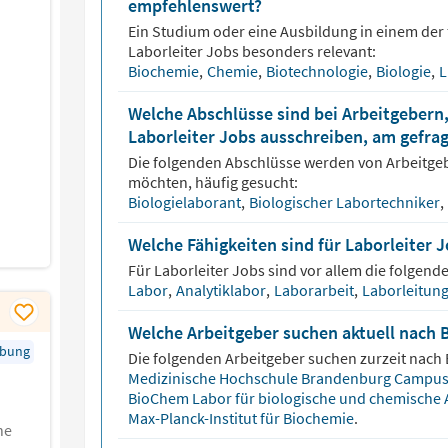
empfehlenswert?
Ein Studium oder eine Ausbildung in einem der 
Laborleiter
Jobs besonders relevant:
Biochemie
,
Chemie
,
Biotechnologie
,
Biologie
,
L
Welche Abschlüsse sind bei Arbeitgebern,
Laborleiter Jobs ausschreiben, am gefra
Die folgenden Abschlüsse werden von Arbeitge
möchten, häufig gesucht:
Biologielaborant
,
Biologischer Labortechniker
,
Welche Fähigkeiten sind für Laborleiter 
Für
Laborleiter
Jobs sind vor allem die folgende
Labor
,
Analytiklabor
,
Laborarbeit
,
Laborleitun
Welche Arbeitgeber suchen aktuell nach 
rbung
Die folgenden Arbeitgeber suchen zurzeit nach
Medizinische Hochschule Brandenburg Campu
BioChem Labor für biologische und chemische 
Max-Planck-Institut für Biochemie
.
he