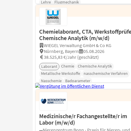
Lehre
Flugmechanik
Chemielaborant, CTA, Werkstoffprüfe
Chemische Analytik (m/w/d)
WIEGEL Verwaltung GmbH & Co KG
Nürnberg, Bayern
05.08.2026
38.525,83 €/Jahr (geschätzt)
Chemie
Chemische Analytik
Laborant
Metallische Werkstoffe
nasschemische Verfahren
Nasschemie
Badparameter
Medizinische/r Fachangestellte/r im
Labor (m/w/d)
Nierenzentrum Bonn - Praxis für Nieren- und