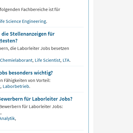
folgenden Fachbereiche ist für
ife Science Engineering
.
 die Stellenanzeigen für
gtesten?
bern, die
Laborleiter
Jobs besetzen
Chemielaborant
,
Life Scientist
,
LTA
.
Jobs besonders wichtig?
n Fähigkeiten von Vorteil:
g
,
Laborbetrieb
.
Bewerbern für Laborleiter Jobs?
 Bewerbern für
Laborleiter
Jobs:
s
,
Analytik
,