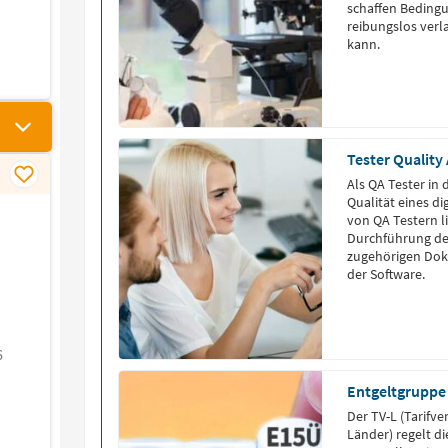
schaffen Bedingu
reibungslos verl
kann.
Tester Quality
Als QA Tester in 
Qualität eines d
von QA Testern l
Durchführung der
zugehörigen Dok
der Software.
6
Entgeltgruppe
Der TV-L (Tarifve
Länder) regelt d