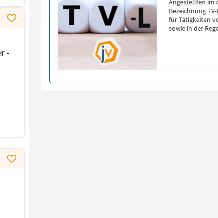
Angestellten im ö
Bezeichnung TV-L
für Tätigkeiten 
sowie in der Reg
Diplom) und oft 
Entgeltgruppe [
r -