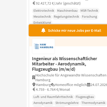
92.427,72 €/Jahr (geschätzt)
Elektrotechnik
Maschinenbau
MSR-Technik
Messtechnik
Regelungstechnik
Forschung
Entwicklung
Schicke mir neue Jobs per E-Mail
Ingenieur als Wissenschaftlicher
Mitarbeiter - Aerodynamik,
Flugzeugbau (m/w/d)
Hochschule für Angewandte Wissenschaften
Hamburg
Hamburg
Homeoffice möglich
24.07.202
4.759 - 6.764 €/Monat
Luft- und Raumfahrttechnik
Flugzeugbau
Aerodynamik
Strömungslehre
Thermodynamik