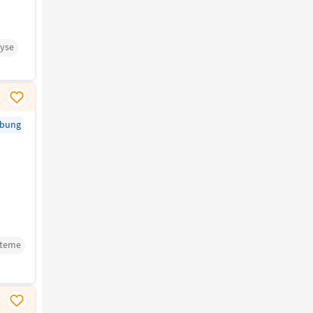
lyse
rbung
steme