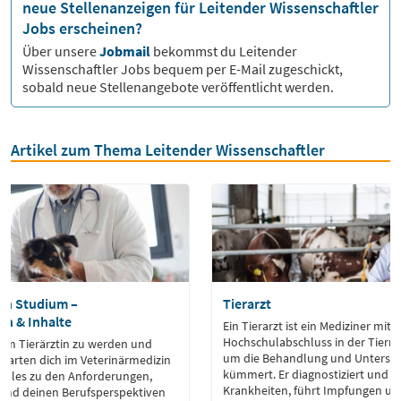
neue Stellenanzeigen für Leitender Wissenschaftler
Jobs erscheinen?
Über unsere
Jobmail
bekommst du
Leitender
Wissenschaftler
Jobs bequem per E-Mail zugeschickt,
sobald neue Stellenangebote veröffentlicht werden.
Artikel zum Thema Leitender Wissenschaftler
in Studium –
Tierarzt
n & Inhalte
Ein Tierarzt ist ein Mediziner mit
Hochschulabschluss in der Tierme
um Tierärztin zu werden und
um die Behandlung und Untersu
rwarten dich im Veterinärmedizin
kümmert. Er diagnostiziert und 
 alles zu den Anforderungen,
Krankheiten, führt Impfungen u
und deinen Berufsperspektiven