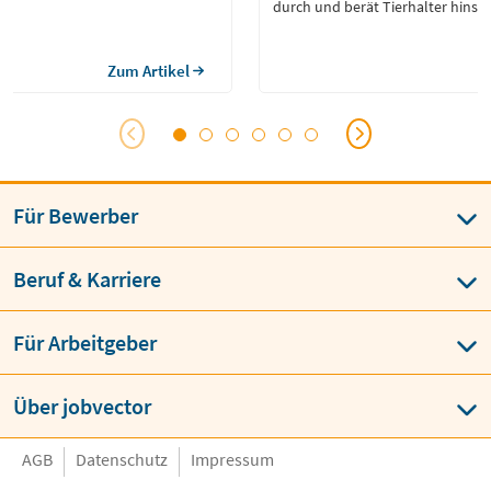
durch und berät Tierhalter hinsic
ihrer Tiere. Tierarzt, auch Veterinä
Veterinärmediziner oder Veterinär
in Deutschland eine geschützte 
Zum Artikel
und bedarf einer Approbation.
Für Bewerber
Beruf & Karriere
Für Arbeitgeber
Über jobvector
AGB
Datenschutz
Impressum