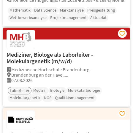
Homeoffice möglich
07.08.2026
3.598 - 6.168 €/Monat
Mathematik
Data Science
Marktanalyse
Preisgestaltung
Wettbewerbsanalyse
Projektmanagement
Aktuariat
Mediziner, Biologe als Laborleiter -
Molekulargenetik (m/w/d)
Medizinische Hochschule Brandenburg...
Brandenburg an der Havel,...
07.08.2026
Medizin
Biologie
Molekularbiologie
Laborleiter
Molekulargenetik
NGS
Qualitätsmanagement