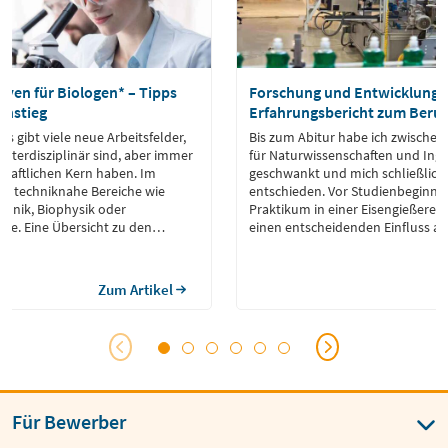
iven für Biologen* – Tipps
Forschung und Entwicklung 
instieg
Erfahrungsbericht zum Beruf
es gibt viele neue Arbeitsfelder,
Bis zum Abitur habe ich zwischen
 interdisziplinär sind, aber immer
für Naturwissenschaften und Ing
chaftlichen Kern haben. Im
geschwankt und mich schließlich 
h techniknahe Bereiche wie
entschieden. Vor Studienbeginn h
ionik, Biophysik oder
Praktikum in einer Eisengießerei a
ie. Eine Übersicht zu den
einen entscheidenden Einfluss a
n für Biologen.
Werdegang hatte.
Zum Artikel
Für Bewerber