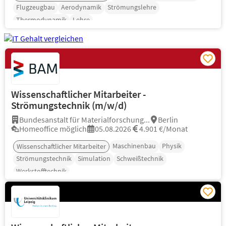
Flugzeugbau
Aerodynamik
Strömungslehre
Thermodynamik
Lehre
Wissenschaftlicher Mitarbeiter -
Strömungstechnik (m/w/d)
Bundesanstalt für Materialforschung...
Berlin
Homeoffice möglich
05.08.2026
4.901 €/Monat
Maschinenbau
Physik
Wissenschaftlicher Mitarbeiter
Strömungstechnik
Simulation
Schweißtechnik
Werkstofftechnik