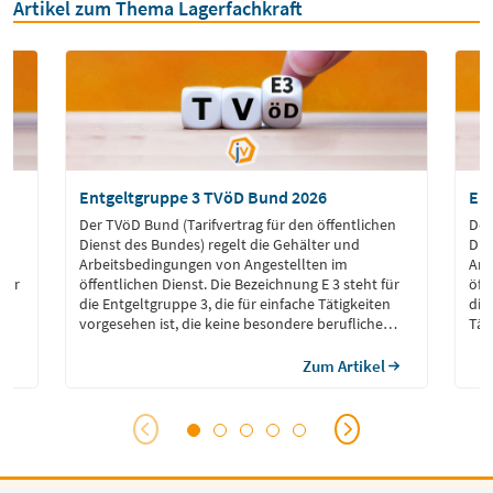
Artikel zum Thema Lagerfachkraft
Entgeltgruppe 3 TVöD Bund 2026
En
en
Der TVöD Bund (Tarifvertrag für den öffentlichen
Der
Dienst des Bundes) regelt die Gehälter und
Die
Arbeitsbedingungen von Angestellten im
Arb
 für
öffentlichen Dienst. Die Bezeichnung E 3 steht für
öff
die Entgeltgruppe 3, die für einfache Tätigkeiten
die
vorgesehen ist, die keine besondere berufliche
Tät
b
Qualifikation oder Fachkenntnisse erfordern. Die
ric
Entgeltgruppe 3 richtet sich typischerweise an
ein
Zum Artikel
Beschäftigte, die grundlegende Aufgaben im […]
ein