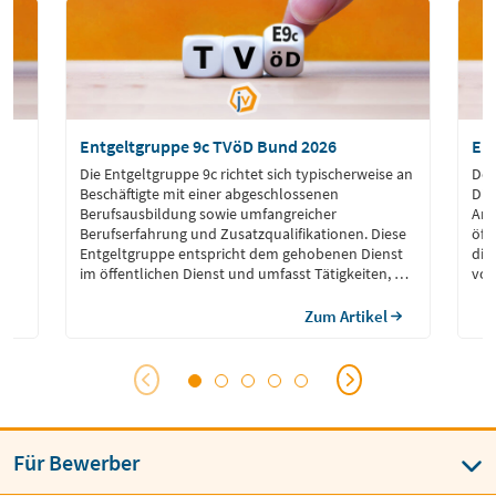
Entgeltgruppe 9c TVöD Bund 2026
Ent
en
Die Entgeltgruppe 9c richtet sich typischerweise an
Der
Beschäftigte mit einer abgeschlossenen
Die
Berufsausbildung sowie umfangreicher
Arb
ür
Berufserfahrung und Zusatzqualifikationen. Diese
öff
n
Entgeltgruppe entspricht dem gehobenen Dienst
die
im öffentlichen Dienst und umfasst Tätigkeiten, die
vor
ie
selbstständiges Arbeiten, die Bearbeitung
Qua
komplexer Vorgänge und oft auch die Leitung
Ent
Zum Artikel
]
kleinerer Teams oder Projekte erfordern.
Tät
Beschäftigte in E 9c übernehmen häufig Aufgaben
mit einem höheren Verantwortungsgrad als in den
Entgeltgruppen E 9a oder E 9b.
Für Bewerber