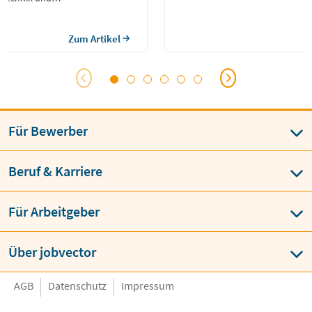
schaften auf die Praxis der
anwenden.
Zum Artikel
Für Bewerber
Beruf & Karriere
Für Arbeitgeber
Über jobvector
AGB
Datenschutz
Impressum