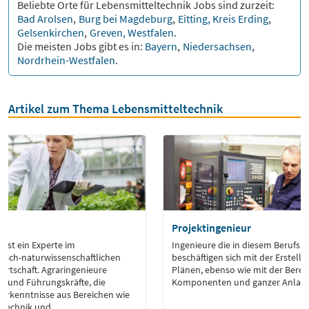
Beliebte Orte für
Lebensmitteltechnik
Jobs sind zurzeit:
Bad Arolsen
,
Burg bei Magdeburg
,
Eitting, Kreis Erding
,
Gelsenkirchen
,
Greven, Westfalen
.
Die meisten Jobs gibt es in:
Bayern
,
Niedersachsen
,
Nordrhein-Westfalen
.
Artikel zum Thema Lebensmitteltechnik
Projektingenieur
 ist ein Experte im
Ingenieure die in diesem Berufsbi
isch-naturwissenschaftlichen
beschäftigen sich mit der Erstel
irtschaft. Agraringenieure
Plänen, ebenso wie mit der Bere
h- und Führungskräfte, die
Komponenten und ganzer Anlage
 Erkenntnisse aus Bereichen wie
, Technik und