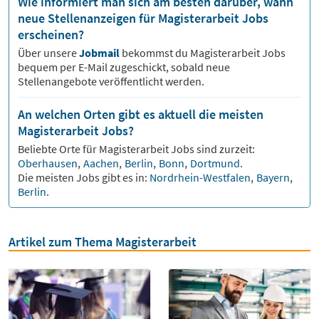
Wie informiert man sich am besten darüber, wann
neue Stellenanzeigen für Magisterarbeit Jobs
erscheinen?
Über unsere
Jobmail
bekommst du
Magisterarbeit
Jobs
bequem per E-Mail zugeschickt, sobald neue
Stellenangebote veröffentlicht werden.
An welchen Orten gibt es aktuell die meisten
Magisterarbeit Jobs?
Beliebte Orte für
Magisterarbeit
Jobs sind zurzeit:
Oberhausen
,
Aachen
,
Berlin
,
Bonn
,
Dortmund
.
Die meisten Jobs gibt es in:
Nordrhein-Westfalen
,
Bayern
,
Berlin
.
Artikel zum Thema Magisterarbeit