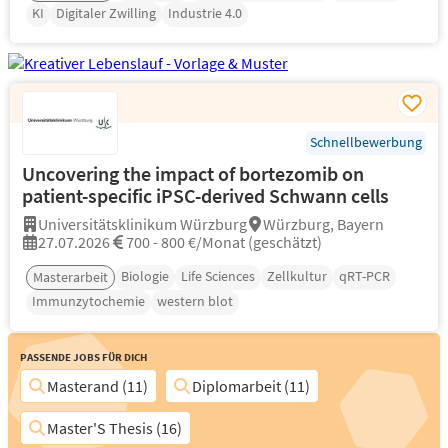
KI
Digitaler Zwilling
Industrie 4.0
Schnellbewerbung
Uncovering the impact of bortezomib on
patient-specific iPSC-derived Schwann cells
Universitätsklinikum Würzburg
Würzburg, Bayern
27.07.2026
700 - 800 €/Monat (geschätzt)
Biologie
Life Sciences
Zellkultur
qRT-PCR
Masterarbeit
Immunzytochemie
western blot
Passende Jobs für Dich
Masterand (11)
Diplomarbeit (11)
Master'S Thesis (16)