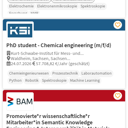
Elektrochemie
Elektronenmikroskopie
Spektroskopie
Forschung
NMR
PhD student - Chemical engineering (m/f/d)
Kurt-Schwabe-Institut für Mess- und...
Waldheim, Sachsen, Sachsen...
24.07.2026
57.708,82 €/Jahr (geschätzt)
Chemieingenieurwesen
Prozesstechnik
Laborautomation
Python
Robotik
Spektroskopie
Machine Learning
Promovierte*r wissenschaftliche*r
Mitarbeiter*in Semantic Knowledge