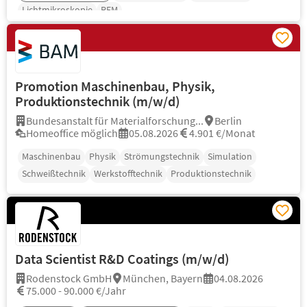
Lichtmikroskopie
REM
Promotion Maschinenbau, Physik,
Produktionstechnik (m/w/d)
Bundesanstalt für Materialforschung...
Berlin
Homeoffice möglich
05.08.2026
4.901 €/Monat
Maschinenbau
Physik
Strömungstechnik
Simulation
Schweißtechnik
Werkstofftechnik
Produktionstechnik
Data Scientist R&D Coatings (m/w/d)
Rodenstock GmbH
München, Bayern
04.08.2026
75.000 - 90.000 €/Jahr