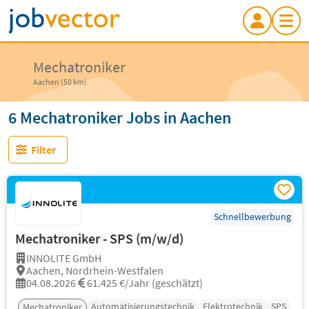
Mechatroniker
Aachen (50 km)
6 Mechatroniker Jobs in Aachen
Filter
Schnellbewerbung
Mechatroniker - SPS (m/w/d)
INNOLITE GmbH
Aachen, Nordrhein-Westfalen
04.08.2026
61.425 €/Jahr (geschätzt)
Automatisierungstechnik
Elektrotechnik
SPS
Mechatroniker