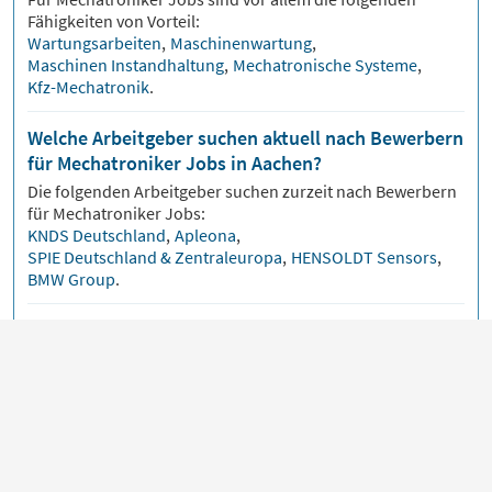
Fähigkeiten von Vorteil:
Wartungsarbeiten
,
Maschinenwartung
,
Maschinen Instandhaltung
,
Mechatronische Systeme
,
Kfz-Mechatronik
.
Welche Arbeitgeber suchen aktuell nach Bewerbern
für Mechatroniker Jobs in Aachen?
Die folgenden Arbeitgeber suchen zurzeit nach Bewerbern
für
Mechatroniker
Jobs:
KNDS Deutschland
,
Apleona
,
SPIE Deutschland & Zentraleuropa
,
HENSOLDT Sensors
,
BMW Group
.
Wie informiert man sich am besten darüber, wann
neue Stellenanzeigen für Mechatroniker Jobs in
Aachen erscheinen?
Über unsere
Jobmail
bekommst du
Mechatroniker
Jobs
bequem per E-Mail zugeschickt, sobald neue
Stellenangebote veröffentlicht werden.