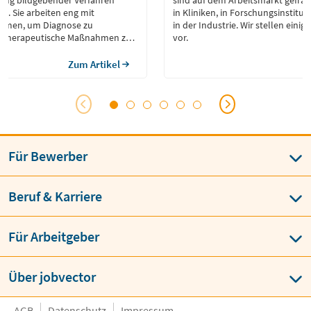
rung bildgebender Verfahren
sind auf dem Ar­beits­markt ge­fragt 
nd. Sie arbeiten eng mit
in Kli­ni­ken, in For­schungs­in­sti­tu
mmen, um Diagnose zu
in der In­dus­trie. Wir stellen eini
d therapeutische Maßnahmen zu
vor.
Zum Artikel
Für Bewerber
Beruf & Karriere
Für Arbeitgeber
Über jobvector
AGB
Datenschutz
Impressum