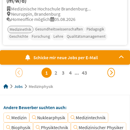
(m/w/d)
Medizinische Hochschule Brandenburg...
Neuruppin, Brandenburg
Homeoffice möglich
05.08.2026
Gesundheitswissenschaften
Pädagogik
Medizinethik
Geschichte
Forschung
Lehre
Qualitätsmanagement
Schicke mir neue Jobs per E-Mail
1
2
3
4
...
43
Jobs
Medizinphysik
Andere Bewerber suchten auch:
Medizin
Nuklearphysik
Medizintechnik
Biophysik
Physiktechnik
Medizinischer Physiker