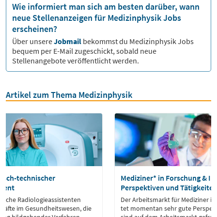
Wie informiert man sich am besten darüber, wann
neue Stellenanzeigen für Medizinphysik Jobs
erscheinen?
Über unsere
Jobmail
bekommst du
Medizinphysik
Jobs
bequem per E-Mail zugeschickt, sobald neue
Stellenangebote veröffentlicht werden.
Artikel zum Thema Medizinphysik
isch-technischer
Mediziner* in Forschung & In
stent
Perspektiven und Tätigkeite
nische Radiologieassistenten
Der Ar­beits­markt für Me­di­zi­ner i
kräfte im Gesundheitswesen, die
tet mo­men­tan sehr gute Per­spek­ti­