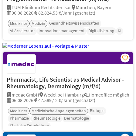
TUM Klinikum Rechts der Isar
München, Bayern
06.08.2026
82.824,53 €/Jahr (geschätzt)
Gesundheitswissenschaften
Mediziner
Medizin
AI Accelerator
Innovationsmanagement
Digitalisierung
KI
Pharmacist, Life Scientist as Medical Advisor -
Rheumatology, Dermatology (m/f/d)
medac GmbH
Wedel bei Hamburg
Homeoffice möglich
06.08.2026
47.589,12 €/Jahr (geschätzt)
Biologie
Mediziner
Medizinische Angelegenheiten
Pharmazie
Rheumatologie
Dermatologie
Klinische Entwicklung