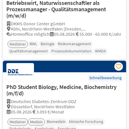
Betriebswirt, Naturwissenschaftler als
Prozessmanager - Qualitätsmanagement
(m/w/d)
DKMS Donor Center gGmbH
Köln, Nordrhein-Westfalen |Dresden,...
Homeoffice möglich
05.08.2026
55.000 - 65.000 €/Jahr
BWL
Biologie
Risikomanagement
Mediziner
Qualitätsmanagement
Prozessdokumentation
WMDA
Schnellbewerbung
PhD Student Biology, Medicine, Biochemistry
(m/f/d)
Deutsches Diabetes-Zentrum DDZ
Düsseldorf, Nordrhein-Westfalen
05.08.2026
3.093 €/Monat
Biomedizin
klinische Forschung
Mediziner
Medizin
Diabetologie
Kardiologie
Forschung