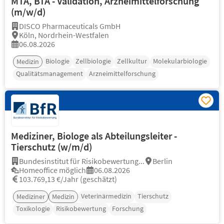
MTA, BTA - Validation, Arzneimittelforschung
(m/w/d)
DISCO Pharmaceuticals GmbH
Köln, Nordrhein-Westfalen
06.08.2026
Biologie
Zellbiologie
Zellkultur
Molekularbiologie
Medizin
Qualitätsmanagement
Arzneimittelforschung
Mediziner, Biologe als Abteilungsleiter -
Tierschutz (w/m/d)
Bundesinstitut für Risikobewertung...
Berlin
Homeoffice möglich
06.08.2026
103.769,13 €/Jahr (geschätzt)
Veterinärmedizin
Tierschutz
Mediziner
Medizin
Toxikologie
Risikobewertung
Forschung