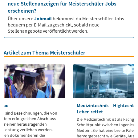
neue Stellenanzeigen für Meisterschüler Jobs
erscheinen?
Über unsere
Jobmail
bekommst du
Meisterschüler
Jobs
bequem per E-Mail zugeschickt, sobald neue
Stellenangebote veröffentlicht werden.
Artikel zum Thema Meisterschüler
Grad
Medizintechnik – Hightechbr
Leben rettet
e sind Bezeichnungen, die von
 dem erfolgreichen Abschluss
Die Medizintechnik ist als Fachgeb
der einer herausragenden
Schnittpunkt zwischen Ingenieu
n Leistung verliehen werden.
Medizin. Sie hat eine breite Pale
ungen dokumentieren die
hervorgebracht wie Geräte, Ausr