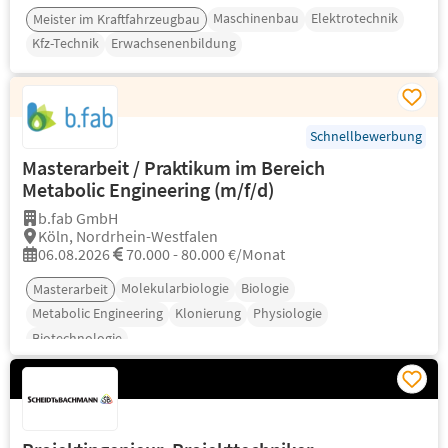
Maschinenbau
Elektrotechnik
Meister im Kraftfahrzeugbau
Kfz-Technik
Erwachsenenbildung
Schnellbewerbung
Masterarbeit / Praktikum im Bereich
Metabolic Engineering (m/f/d)
b.fab GmbH
Köln, Nordrhein-Westfalen
06.08.2026
70.000 - 80.000 €/Monat
Molekularbiologie
Biologie
Masterarbeit
Metabolic Engineering
Klonierung
Physiologie
Biotechnologie