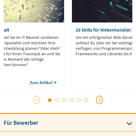
ehalt
10 Skills für Webentwickler
e viel Sie im IT-Bereich verdienen
Um ein erfolgreicher Web-Develop
IT-Spezialist und möchten Ihre
solltest du über ein Set wichtiger
e Entwicklung planen? Oder steht
verfügen, von Programmiersprac
view für Ihren Traumjob an und Sie
Frameworks und Libraries bis hin
igen Moment die richtige
machen können?
Zum Artikel
Für Bewerber