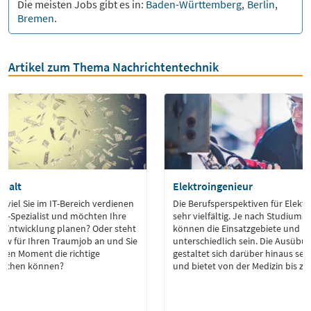
Die meisten Jobs gibt es in:
Baden-Württemberg
,
Berlin
,
Bremen
.
Artikel zum Thema Nachrichtentechnik
ehalt
Elektroingenieur
e viel Sie im IT-Bereich verdienen
Die Berufsperspektiven für Elektr
IT-Spezialist und möchten Ihre
sehr vielfältig. Je nach Studium
e Entwicklung planen? Oder steht
können die Einsatzgebiete und B
view für Ihren Traumjob an und Sie
unterschiedlich sein. Die Ausübu
igen Moment die richtige
gestaltet sich darüber hinaus sehr
machen können?
und bietet von der Medizin bis z
vielfältige Möglichkeiten der fac
Zusammenarbeit.