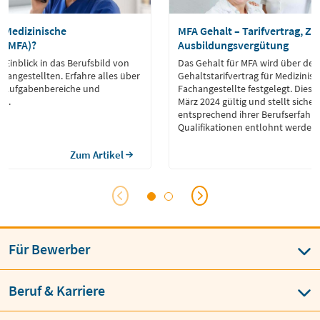
 Medizinische
MFA Gehalt – Tarifvertrag, Zu
e (MFA)?
Ausbildungsvergütung
 Einblick in das Berufsbild von
Das Gehalt für MFA wird über den
hangestellten. Erfahre alles über
Gehaltstarifvertrag für Medizinis
r, Aufgabenbereiche und
Fachangestellte festgelegt. Dieser
te.
März 2024 gültig und stellt sicher
entsprechend ihrer Berufserfahr
Qualifikationen entlohnt werden.
Zum Artikel
Für Bewerber
Beruf & Karriere