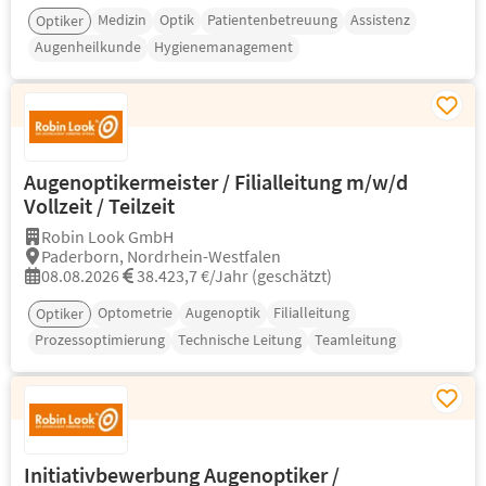
Medizin
Optik
Patientenbetreuung
Assistenz
Optiker
Augenheilkunde
Hygienemanagement
Augenoptikermeister / Filialleitung m/w/d
Vollzeit / Teilzeit
Robin Look GmbH
Paderborn, Nordrhein-Westfalen
08.08.2026
38.423,7 €/Jahr (geschätzt)
Optometrie
Augenoptik
Filialleitung
Optiker
Prozessoptimierung
Technische Leitung
Teamleitung
Initiativbewerbung Augenoptiker /