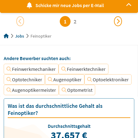
Schicke mir neue Jobs per E-Mail
1
2
Jobs
Feinoptiker
Andere Bewerber suchten auch:
Feinwerkmechaniker
Feinwerktechniker
Optotechniker
Augenoptiker
Optoelektroniker
Augenoptikermeister
Optometrist
Was ist das durchschnittliche Gehalt als
Feinoptiker?
Durchschnittsgehalt
37.657 €