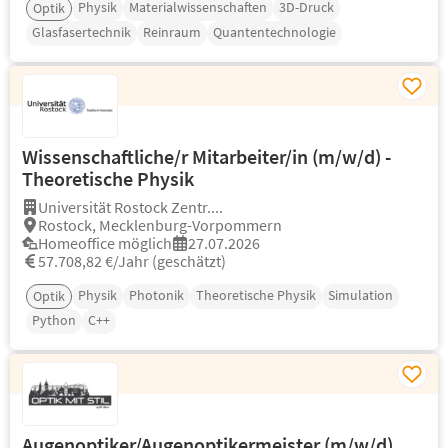
Physik
Materialwissenschaften
3D-Druck
Optik
Glasfasertechnik
Reinraum
Quantentechnologie
Wissenschaftliche/r Mitarbeiter/in (m/w/d) -
Theoretische Physik
Universität Rostock Zentr....
Rostock, Mecklenburg-Vorpommern
Homeoffice möglich
27.07.2026
57.708,82 €/Jahr (geschätzt)
Physik
Photonik
Theoretische Physik
Simulation
Optik
Python
C++
Augenoptiker/Augenoptikermeister (m/w/d)