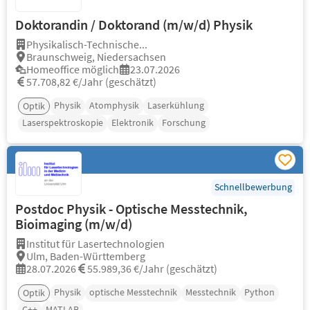
Doktorandin / Doktorand (m/w/d) Physik
Physikalisch-Technische...
Braunschweig, Niedersachsen
Homeoffice möglich
23.07.2026
57.708,82 €/Jahr (geschätzt)
Physik
Atomphysik
Laserkühlung
Optik
Laserspektroskopie
Elektronik
Forschung
Schnellbewerbung
Postdoc Physik - Optische Messtechnik,
Bioimaging (m/w/d)
Institut für Lasertechnologien
Ulm, Baden-Württemberg
28.07.2026
55.989,36 €/Jahr (geschätzt)
Physik
optische Messtechnik
Messtechnik
Python
Optik
C++
MATLAB