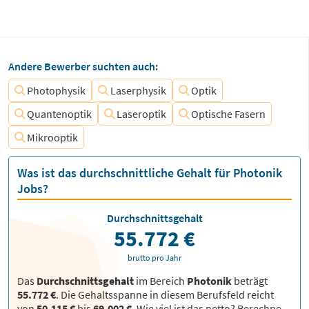
Andere Bewerber suchten auch:
Photophysik
Laserphysik
Optik
Quantenoptik
Laseroptik
Optische Fasern
Mikrooptik
Was ist das durchschnittliche Gehalt für Photonik
Jobs?
Durchschnittsgehalt
55.772 €
brutto pro Jahr
Das
Durchschnittsgehalt
im Bereich
Photonik
beträgt
55.772 €
. Die Gehaltsspanne in diesem Berufsfeld reicht
von
50.115 €
bis
69.002 €
.
Wie viel ist das netto? Berechne