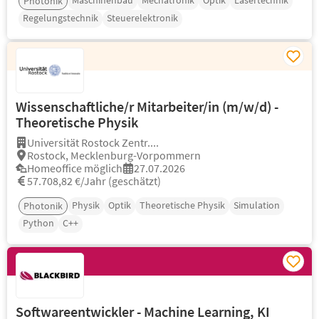
Maschinenbau
Mechatronik
Optik
Lasertechnik
Photonik
Regelungstechnik
Steuerelektronik
Wissenschaftliche/r Mitarbeiter/in (m/w/d) -
Theoretische Physik
Universität Rostock Zentr....
Rostock, Mecklenburg-Vorpommern
Homeoffice möglich
27.07.2026
57.708,82 €/Jahr (geschätzt)
Physik
Optik
Theoretische Physik
Simulation
Photonik
Python
C++
Softwareentwickler - Machine Learning, KI