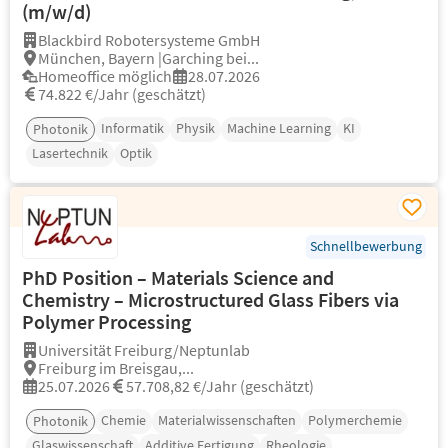
(m/w/d)
Blackbird Robotersysteme GmbH
München, Bayern |Garching bei...
Homeoffice möglich
28.07.2026
74.822 €/Jahr (geschätzt)
Informatik
Physik
Machine Learning
KI
Photonik
Lasertechnik
Optik
Schnellbewerbung
PhD Position – Materials Science and
Chemistry – Microstructured Glass Fibers via
Polymer Processing
Universität Freiburg/Neptunlab
Freiburg im Breisgau,...
25.07.2026
57.708,82 €/Jahr (geschätzt)
Chemie
Materialwissenschaften
Polymerchemie
Photonik
Glaswissenschaft
Additive Fertigung
Rheologie