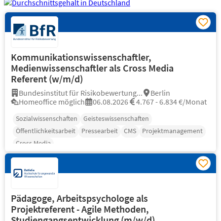
Kommunikationswissenschaftler,
Medienwissenschaftler als Cross Media
Referent (w/m/d)
Bundesinstitut für Risikobewertung...
Berlin
Homeoffice möglich
06.08.2026
4.767 - 6.834 €/Monat
Sozialwissenschaften
Geisteswissenschaften
Öffentlichkeitsarbeit
Pressearbeit
CMS
Projektmanagement
Cross Media
Pädagoge, Arbeitspsychologe als
Projektreferent - Agile Methoden,
Studiengangsentwicklung (m/w/d)