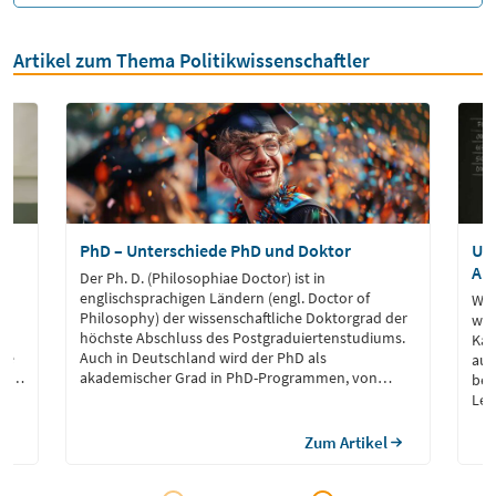
Artikel zum Thema Politikwissenschaftler
PhD – Unterschiede PhD und Doktor
Uni
Auf
in
Der Ph. D. (Philosophiae Doctor) ist in
englischsprachigen Ländern (engl. Doctor of
Wer
Philosophy) der wissenschaftliche Doktorgrad der
wis
höchste Abschluss des Postgraduiertenstudiums.
Kar
die
Auch in Deutschland wird der PhD als
auf
hen
akademischer Grad in PhD-Programmen, von
bes
einigen Universitäten und gleichgestellten
Leh
el
Hochschulen verliehen. Der Ph.D. steht im
man
Einklang mit dem traditionellen deutschen
Zum Artikel
Doktortitel (z.B. Dr. rer. nat., Dr. phil., […]