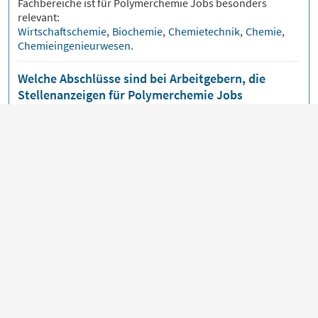
Fachbereiche ist für
Polymerchemie
Jobs besonders
relevant:
Wirtschaftschemie
,
Biochemie
,
Chemietechnik
,
Chemie
,
Chemieingenieurwesen
.
Welche Abschlüsse sind bei Arbeitgebern, die
Stellenanzeigen für Polymerchemie Jobs
ausschreiben, am gefragtesten?
Die folgenden Abschlüsse werden von Arbeitgebern, die
Polymerchemie
Jobs besetzen möchten, häufig gesucht:
Chemiker
,
Produktionsfachkraft Chemie
,
Chemiefacharbeiter
,
Physikalischer Chemiker
,
Polymer-Wissenschaftler
.
Welche Positionen sind für Kandidaten, die nach
Polymerchemie Jobs suchen, am relevantesten?
Kandidaten, die nach
Polymerchemie
Jobs suchen, eignen
sich besonders häufig für diese Stellen:
Produktmanager
,
Wissenschaftler
,
Forschungswissenschaftler
,
Prozesstechniker
,
Prozesstechnologe
.