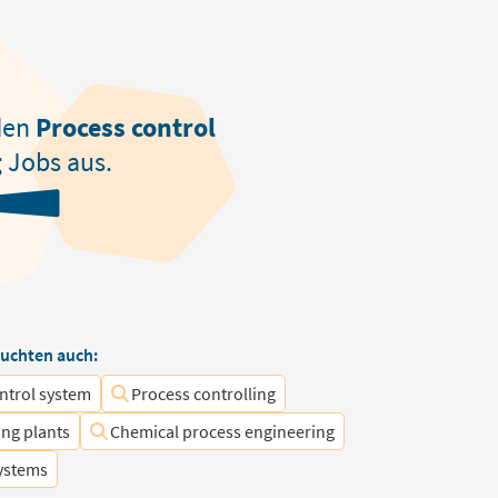
den
Process control
g
Jobs aus.
uchten auch:
ntrol system
Process controlling
ng plants
Chemical process engineering
ystems