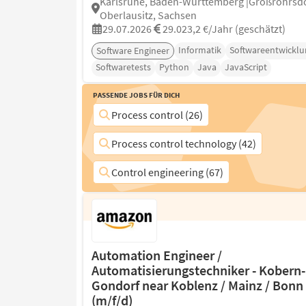
Karlsruhe, Baden-Württemberg |Großröhrsdo
Oberlausitz, Sachsen
29.07.2026
29.023,2 €/Jahr (geschätzt)
Informatik
Softwareentwicklu
Software Engineer
Softwaretests
Python
Java
JavaScript
Passende Jobs für Dich
Process control (26)
Process control technology (42)
Control engineering (67)
Automation Engineer /
Automatisierungstechniker - Kobern-
Gondorf near Koblenz / Mainz / Bonn
(m/f/d)