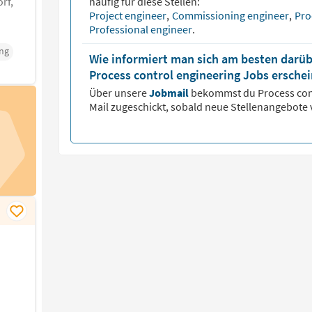
rf,
häufig für diese Stellen:
Project engineer
,
Commissioning engineer
,
Pro
Professional engineer
.
ng
Wie informiert man sich am besten darüb
Process control engineering Jobs ersche
Über unsere
Jobmail
bekommst du
Process con
Mail zugeschickt, sobald neue Stellenangebote 