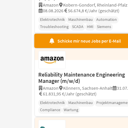
Amazon
Kobern-Gondorf, Rheinland-Pfalz
08.08.2026
56.674,8 €/Jahr (geschätzt)
Elektrotechnik
Maschinenbau
Automation
Troubleshooting
SCADA
HMI
Siemens
Schicke mir neue Jobs per E-Mail
Reliability Maintenance Engineering
Manager (m/w/d)
Amazon
Könnern, Sachsen-Anhalt
31.07
61.831,95 €/Jahr (geschätzt)
Elektrotechnik
Maschinenbau
Projektmanageme
Compliance
Wartung