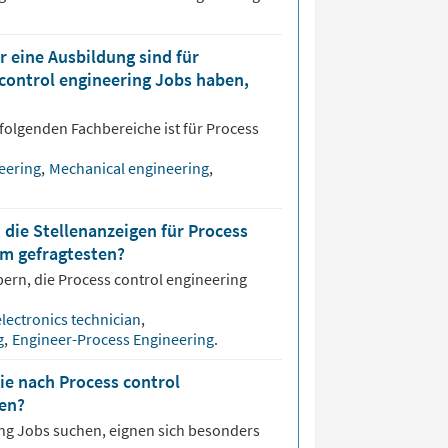
 eine Ausbildung sind für
 control engineering Jobs haben,
folgenden Fachbereiche ist für
Process
eering
,
Mechanical engineering
,
 die Stellenanzeigen für Process
am gefragtesten?
bern, die
Process control engineering
electronics technician
,
g
,
Engineer-Process Engineering
.
ie nach Process control
en?
ing
Jobs suchen, eignen sich besonders