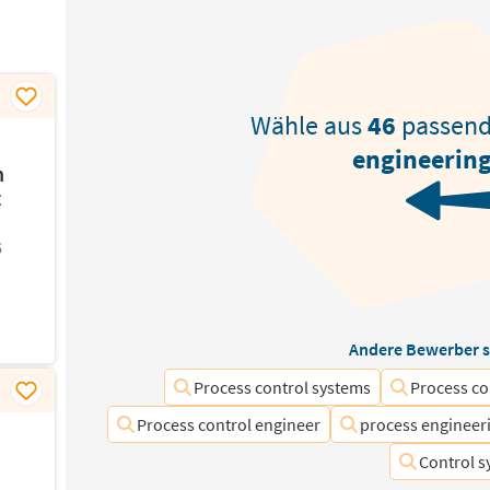
Wähle aus
46
passen
engineerin
n
t
6
Andere Bewerber s
Process control systems
Process co
Process control engineer
process engineeri
Control s