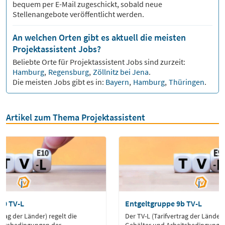
bequem per E-Mail zugeschickt, sobald neue
Stellenangebote veröffentlicht werden.
An welchen Orten gibt es aktuell die meisten
Projektassistent Jobs?
Beliebte Orte für
Projektassistent
Jobs sind zurzeit:
Hamburg
,
Regensburg
,
Zöllnitz bei Jena
.
Die meisten Jobs gibt es in:
Bayern
,
Hamburg
,
Thüringen
.
Artikel zum Thema Projektassistent
10 TV-L
Entgeltgruppe 9b TV-L
trag der Länder) regelt die
Der TV-L (Tarifvertrag der Länder)