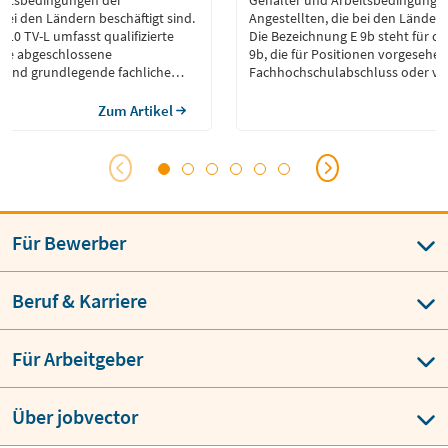
eitsbedingungen der
Gehälter und Arbeitsbedingunge
 bei den Ländern beschäftigt sind.
Angestellten, die bei den Ländern
 10 TV-L umfasst qualifizierte
Die Bezeichnung E 9b steht für d
eine abgeschlossene
9b, die für Positionen vorgesehen 
 und grundlegende fachliche
Fachhochschulabschluss oder ve
ern. Die Entgeltgruppe 10
Qualifikation erfordern. Die Entg
en, die spezialisiertes Fachwissen
umfasst Tätigkeiten, die spezialis
Zum Artikel
hendes Studium erfordern. Die
und ein entsprechendes Studium 
plex, aber in der Regel […]
Aufgaben sind […]
Für Bewerber
Beruf & Karriere
Für Arbeitgeber
Über jobvector