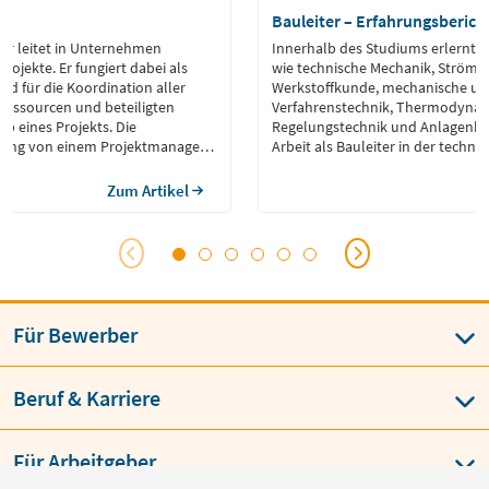
r
Bauleiter – Erfahrungsberich
er leitet in Unternehmen
Innerhalb des Studiums erlernte f
rojekte. Er fungiert dabei als
wie technische Mechanik, Strömu
ied für die Koordination aller
Werkstoffkunde, mechanische un
 Ressourcen und beteiligten
Verfahrenstechnik, Thermodynam
b eines Projekts. Die
Regelungstechnik und Anlagenba
ung von einem Projektmanager
Arbeit als Bauleiter in der techni
ekte termingerecht und innerhalb
Gebäudeausrüstung benötigt.
chließen. Gleichzeitig stellt er
Zum Artikel
ufriedenheit aller Beteiligten
anager verfügen über
 und kommunikative […]
Für Bewerber
Beruf & Karriere
Für Arbeitgeber