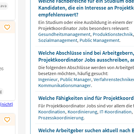
Welche Fachbereiche für ein Studium oder
Java
Kandidaten, die ein Interesse an Projek
empfehlenswert?
Ein Studium oder eine Ausbildung in einem der 
Projektkoordinator
Jobs besonders relevant:
Gesundheitsmanagement
,
Produktionstechnik
,
Sozialmanagement
,
Public Management
.
Welche Abschlüsse sind bei Arbeitgebern,
Projektkoordinator Jobs ausschreiben, a
Die folgenden Abschlüsse werden von Arbeitge
26
besetzen möchten, häufig gesucht:
Ingenieur
,
Public Manager
,
Verfahrenstechnike
Kommunikationsmanager
.
g
Welche Fähigkeiten sind für Projektkoor
Für
Projektkoordinator
Jobs sind vor allem die 
Koordination
,
Koordinierung
,
IT-Koordination
,
Prozesskoordinierung
.
Welche Arbeitgeber suchen aktuell nach 