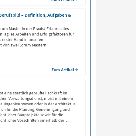
erufsbild – Definition, Aufgaben &
rum Master in der Praxis? Erfahre alles
n, agiles Arbeiten und Erfolgsfaktoren für
s erster Hand in unserem
t von zwei Scrum Mastern.
Zum Artikel
st eine staatlich geprüfte Fachkraft im
chen Verwaltungsdienst, meist mit einem
auingenieurwesen oder in der Architektur.
tlich für die Planung, Genehmigung und
ntlicher Bauprojekte sowie für die
chtlicher Vorschriften innerhalb der
auassessor zu werden, ist ein
 technisches Hochschulstudium sowie ein