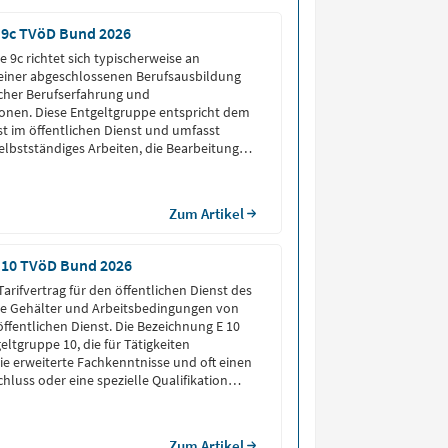
 9c TVöD Bund 2026
 9c richtet sich typischerweise an
 einer abgeschlossenen Berufsausbildung
cher Berufserfahrung und
ionen. Diese Entgeltgruppe entspricht dem
 im öffentlichen Dienst und umfasst
selbstständiges Arbeiten, die Bearbeitung
ge und oft auch die Leitung kleinerer
te erfordern. Beschäftigte in E 9c
ig Aufgaben mit einem höheren
Zum Artikel
ad als in den Entgeltgruppen E 9a oder E
 10 TVöD Bund 2026
arifvertrag für den öffentlichen Dienst des
ie Gehälter und Arbeitsbedingungen von
öffentlichen Dienst. Die Bezeichnung E 10
geltgruppe 10, die für Tätigkeiten
die erweiterte Fachkenntnisse und oft einen
hluss oder eine spezielle Qualifikation
tgeltgruppe 10 richtet sich typischerweise
mit […]
Zum Artikel