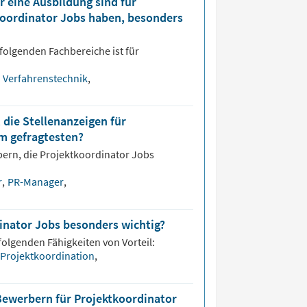
 eine Ausbildung sind für
tkoordinator Jobs haben, besonders
folgenden Fachbereiche ist für
Verfahrenstechnik
,
 die Stellenanzeigen für
m gefragtesten?
bern, die
Projektkoordinator
Jobs
r
,
PR-Manager
,
dinator Jobs besonders wichtig?
folgenden Fähigkeiten von Vorteil:
Projektkoordination
,
Bewerbern für Projektkoordinator