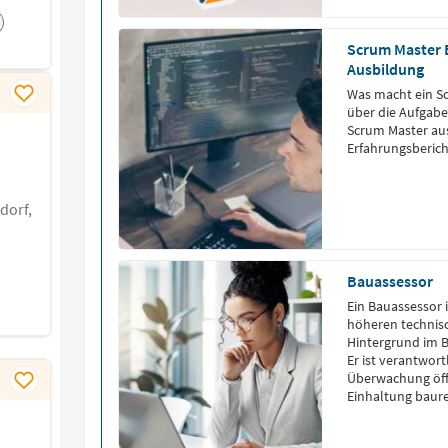
Scrum Master B
Ausbildung
Was macht ein Sc
über die Aufgabe
Scrum Master au
Erfahrungsberich
dorf,
Bauassessor
Ein Bauassessor i
höheren technis
Hintergrund im B
Er ist verantwor
Überwachung öffe
Einhaltung baure
Verwaltung. Um B
abgeschlossenes