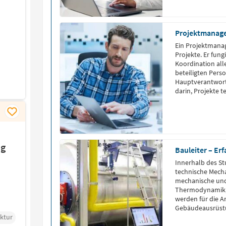
zweijähriges Ref
Projektmanag
Ein Projektmanag
Projekte. Er fung
Koordination all
beteiligten Perso
Hauptverantwort
darin, Projekte 
abzuschließen. Gl
Zufriedenheit all
verfügen über o
ng
Bauleiter – Er
Innerhalb des St
technische Mech
mechanische und
Thermodynamik,
werden für die Ar
Gebäudeausrüstu
ektur