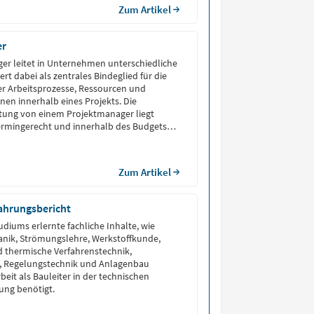
erendariat mit […]
Zum Artikel
er
er leitet in Unternehmen unterschiedliche
iert dabei als zentrales Bindeglied für die
er Arbeitsprozesse, Ressourcen und
nen innerhalb eines Projekts. Die
ung von einem Projektmanager liegt
termingerecht und innerhalb des Budgets
eichzeitig stellt er die Qualität und
er Beteiligten sicher. Projektmanager
rganisatorische und kommunikative […]
Zum Artikel
fahrungsbericht
udiums erlernte fachliche Inhalte, wie
anik, Strömungslehre, Werkstoffkunde,
 thermische Verfahrenstechnik,
 Regelungstechnik und Anlagenbau
beit als Bauleiter in der technischen
ng benötigt.