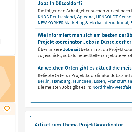
Jobs in Düsseldorf?
Die folgenden Arbeitgeber suchen zurzeit nach
KNDS Deutschland
,
Apleona
,
HENSOLDT Senso
NEW YORKER Marketing & Media International
,
Wie informiert man sich am besten darüb
Projektkoordinator Jobs in Düsseldorf e
Über unsere
Jobmail
bekommst du
Projektkoo
zugeschickt, sobald neue Stellenangebote veröf
An welchen Orten gibt es aktuell die mei
Beliebte Orte für
Projektkoordinator
Jobs sind z
Berlin
,
Hamburg
,
München
,
Essen
,
Frankfurt a
Die meisten Jobs gibt es in:
Nordrhein-Westfal
Artikel zum Thema Projektkoordinator