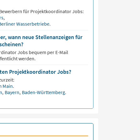
 Bewerbern für
Projektkoordinator
Jobs:
rs
,
Berliner Wasserbetriebe
.
er, wann neue Stellenanzeigen für
rscheinen?
rdinator
Jobs bequem per E-Mail
fentlicht werden.
sten Projektkoordinator Jobs?
urzeit:
m Main
.
en
,
Bayern
,
Baden-Württemberg
.