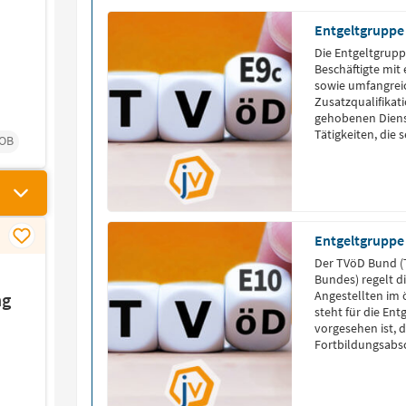
Entgeltgruppe
Die Entgeltgruppe
Beschäftigte mit
sowie umfangrei
Zusatzqualifikat
gehobenen Dienst
Tätigkeiten, die 
OB
komplexer Vorgän
Teams oder Projek
übernehmen häuf
Verantwortungsgr
9b.
Entgeltgruppe
Der TVöD Bund (T
Bundes) regelt d
Angestellten im 
ng
steht für die Ent
vorgesehen ist, 
Fortbildungsabsc
erfordern. Die En
an Beschäftigte 