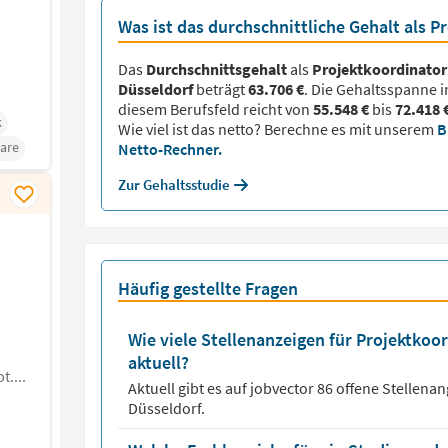
Was ist das durchschnittliche Gehalt als P
Das
Durchschnittsgehalt
als
Projektkoordinator
Düsseldorf
beträgt
63.706 €
. Die Gehaltsspanne i
diesem Berufsfeld reicht von
55.548 €
bis
72.418 
k
Wie viel ist das netto? Berechne es mit unserem
B
are
Netto-Rechner.
Zur Gehaltsstudie
Häufig gestellte Fragen
Wie viele Stellenanzeigen für Projektkoor
aktuell?
....
Aktuell gibt es auf jobvector
86
offene Stellena
Düsseldorf.