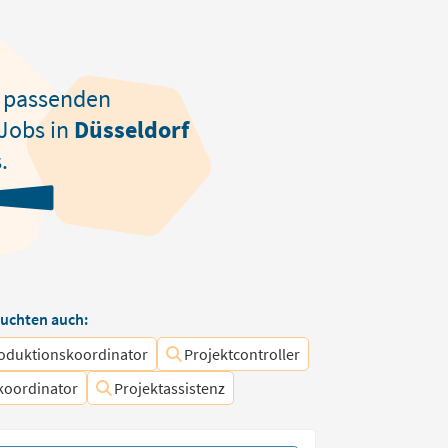
passenden
Jobs in
Düsseldorf
.
uchten auch:
oduktionskoordinator
Projektcontroller
koordinator
Projektassistenz