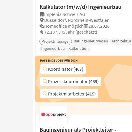
Kalkulator (m/w/d) Ingenieurbau
Implenia Schweiz AG
Düsseldorf, Nordrhein-Westfalen
Homeoffice möglich
28.07.2026
72.187,5 €/Jahr (geschätzt)
Bauingenieurwesen
Architektur
Projektmanager
Ingenieurbau
Kalkulation
Passende Jobs für Dich
Koordinator (467)
Prozesskoordinator (469)
Projektmitarbeiter (415)
Bauingenieur als Projektleiter -