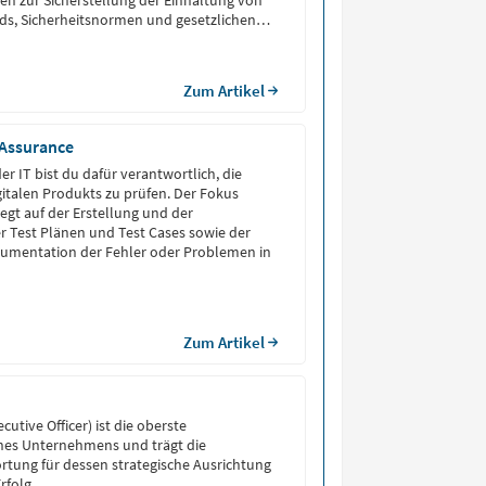
en zur Sicherstellung der Einhaltung von
ds, Sicherheitsnormen und gesetzlichen
Zum Artikel
 Assurance
der IT bist du dafür verantwortlich, die
igitalen Produkts zu prüfen. Der Fokus
iegt auf der Erstellung und der
 Test Plänen und Test Cases sowie der
umentation der Fehler oder Problemen in
Zum Artikel
cutive Officer) ist die oberste
ines Unternehmens und trägt die
tung für dessen strategische Ausrichtung
rfolg.