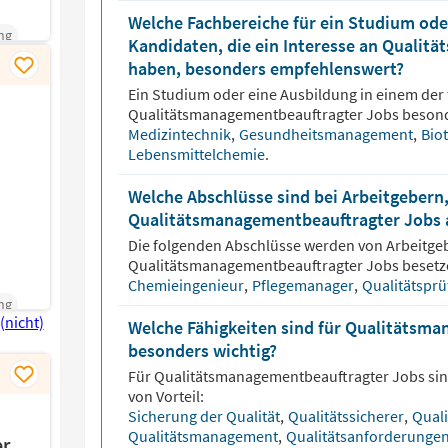
Welche Fachbereiche für ein Studium oder
ng
Kandidaten, die ein Interesse an Qualit
haben, besonders empfehlenswert?
Ein Studium oder eine Ausbildung in einem der 
Qualitätsmanagementbeauftragter
Jobs besond
Medizintechnik
,
Gesundheitsmanagement
,
Bio
Lebensmittelchemie
.
Welche Abschlüsse sind bei Arbeitgebern,
Qualitätsmanagementbeauftragter Jobs a
Die folgenden Abschlüsse werden von Arbeitgeb
Qualitätsmanagementbeauftragter
Jobs besetz
Chemieingenieur
,
Pflegemanager
,
Qualitätsprü
ng
Welche Fähigkeiten sind für Qualitätsm
besonders wichtig?
Für
Qualitätsmanagementbeauftragter
Jobs sin
von Vorteil:
Sicherung der Qualität
,
Qualitätssicherer
,
Qual
Qualitätsmanagement
,
Qualitätsanforderunge
er