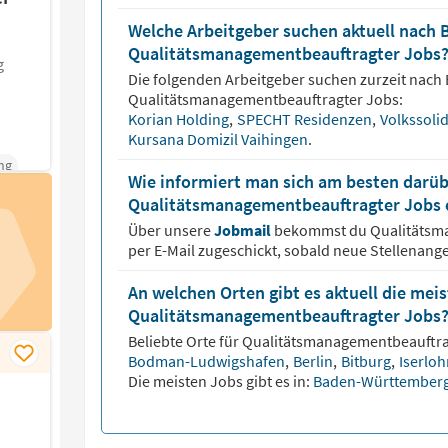
Welche Arbeitgeber suchen aktuell nach 
Qualitätsmanagementbeauftragter Jobs
g
Die folgenden Arbeitgeber suchen zurzeit nach
Qualitätsmanagementbeauftragter
Jobs:
Korian Holding
,
SPECHT Residenzen
,
Volkssolid
Kursana Domizil Vaihingen
.
ng
Wie informiert man sich am besten darüb
Qualitätsmanagementbeauftragter Jobs 
Über unsere
Jobmail
bekommst du
Qualitätsm
per E-Mail zugeschickt, sobald neue Stellenange
An welchen Orten gibt es aktuell die mei
Qualitätsmanagementbeauftragter Jobs
Beliebte Orte für
Qualitätsmanagementbeauftr
Bodman-Ludwigshafen
,
Berlin
,
Bitburg
,
Iserlo
Die meisten Jobs gibt es in:
Baden-Württember