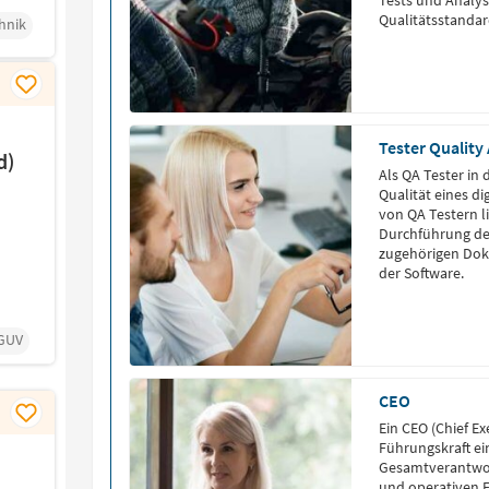
Tests und Analys
Qualitätsstandar
hnik
Anforderungen.
Tester Quality
d)
Als QA Tester in 
Qualität eines d
von QA Testern l
Durchführung der
zugehörigen Dok
der Software.
GUV
CEO
Ein CEO (Chief Exe
Führungskraft e
Gesamtverantwor
und operativen E