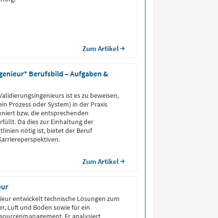
Zum Artikel
genieur* Berufsbild – Aufgaben &
Validierungsingenieurs ist es zu beweisen,
 ein Prozess oder System) in der Praxis
oniert bzw. die entsprechenden
füllt. Da dies zur Einhaltung der
linien nötig ist, bietet der Beruf
Karriereperspektiven.
Zum Artikel
eur
ieur entwickelt technische Lösungen zum
r, Luft und Boden sowie für ein
ssourcenmanagement. Er analysiert