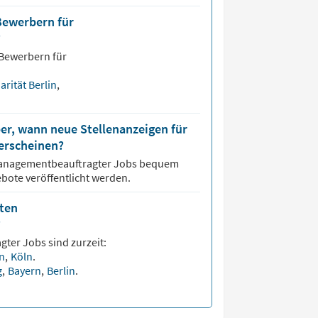
Bewerbern für
?
 Bewerbern für
arität Berlin
,
er, wann neue Stellenanzeigen für
erscheinen?
anagementbeauftragter
Jobs bequem
bote veröffentlicht werden.
sten
?
agter
Jobs sind zurzeit:
hn
,
Köln
.
g
,
Bayern
,
Berlin
.