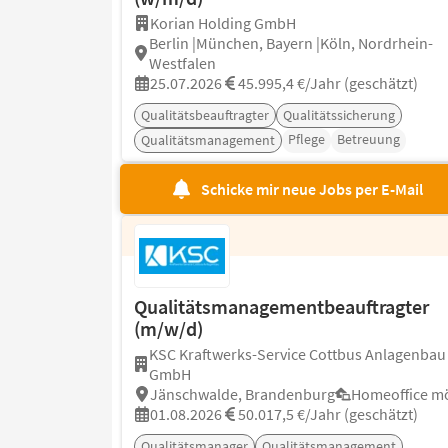
Korian Holding GmbH
Berlin |München, Bayern |Köln, Nordrhein-
Westfalen
25.07.2026
45.995,4 €/Jahr (geschätzt)
Qualitätsbeauftragter
Qualitätssicherung
Pflege
Betreuung
Qualitätsmanagement
Schicke mir neue Jobs per E-Mail
Qualitätsmanagementbeauftragter
(m/w/d)
KSC Kraftwerks-Service Cottbus Anlagenbau
GmbH
Jänschwalde, Brandenburg
Homeoffice mö
01.08.2026
50.017,5 €/Jahr (geschätzt)
Qualitätsmanager
Qualitätsmanagement