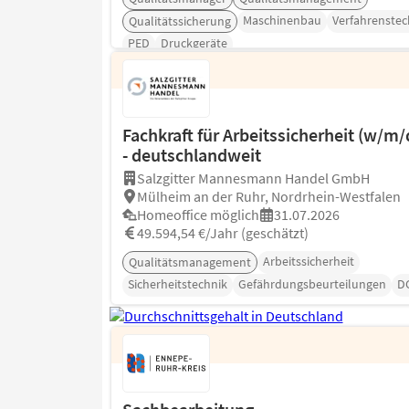
Maschinenbau
Verfahrenstec
Qualitätssicherung
PED
Druckgeräte
Fachkraft für Arbeitssicherheit (w/m/
- deutschlandweit
Salzgitter Mannesmann Handel GmbH
Mülheim an der Ruhr, Nordrhein-Westfalen
Homeoffice möglich
31.07.2026
49.594,54 €/Jahr (geschätzt)
Arbeitssicherheit
Qualitätsmanagement
Sicherheitstechnik
Gefährdungsbeurteilungen
D