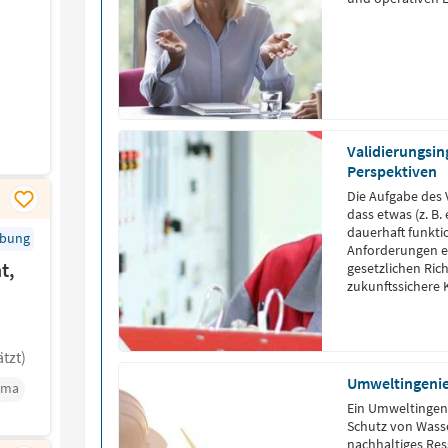
Validierungsin
Perspektiven
Die Aufgabe des 
dass etwas (z. B.
dauerhaft funkti
rbung
Anforderungen er
t,
gesetzlichen Richt
zukunftssichere 
tzt)
Umweltingeni
rma
Ein Umweltingen
Schutz von Wasse
nachhaltiges Re