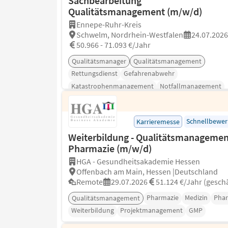
Sachbearbeitung
Qualitätsmanagement (m/w/d)
Ennepe-Ruhr-Kreis
Schwelm, Nordrhein-Westfalen
24.07.2026
50.966 - 71.093 €/Jahr
Qualitätsmanager
Qualitätsmanagement
Rettungsdienst
Gefahrenabwehr
Katastrophenmanagement
Notfallmanagement
Risikomanagement
Schnellbewe
Karrieremesse
Weiterbildung - Qualitätsmanagemen
Pharmazie (m/w/d)
HGA - Gesundheitsakademie Hessen
Offenbach am Main, Hessen |Deutschland
Remote
29.07.2026
51.124 €/Jahr (geschä
Pharmazie
Medizin
Pha
Qualitätsmanagement
Weiterbildung
Projektmanagement
GMP