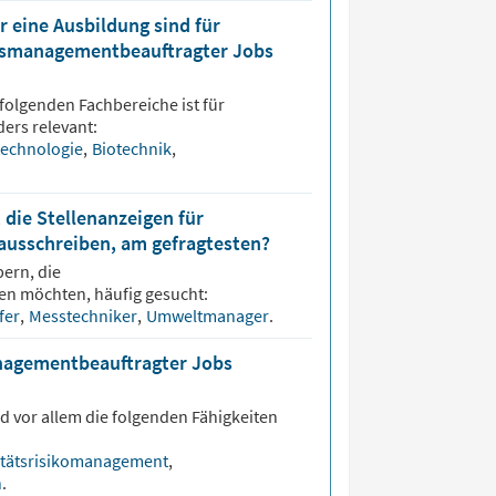
 eine Ausbildung sind für
ätsmanagementbeauftragter Jobs
folgenden Fachbereiche ist für
ers relevant:
technologie
,
Biotechnik
,
 die Stellenanzeigen für
usschreiben, am gefragtesten?
ern, die
en möchten, häufig gesucht:
fer
,
Messtechniker
,
Umweltmanager
.
anagementbeauftragter Jobs
d vor allem die folgenden Fähigkeiten
itätsrisikomanagement
,
n
.