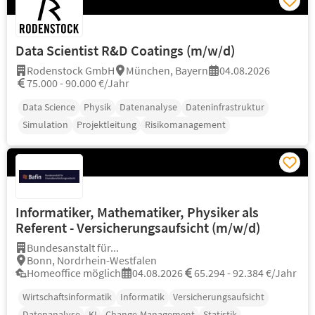
Data Scientist R&D Coatings (m/w/d)
Rodenstock GmbH
München, Bayern
04.08.2026
75.000 - 90.000 €/Jahr
Data Science
Physik
Datenanalyse
Dateninfrastruktur
Simulation
Projektleitung
Risikomanagement
Informatiker, Mathematiker, Physiker als
Referent - Versicherungsaufsicht (m/w/d)
Bundesanstalt für...
Bonn, Nordrhein-Westfalen
Homeoffice möglich
04.08.2026
65.294 - 92.384 €/Jahr
Wirtschaftsinformatik
Informatik
Versicherungsaufsicht
Datenanalyse
KI
Change-Management
Statistik