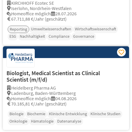
KIRCHHOFF Ecotec SE
Iserlohn, Nordrhein-Westfalen
Homeoffice möglich
28.07.2026
67.711,88 €/Jahr (geschätzt)
Umweltwissenschaften
Wirtschaftswissenschaft
Reporting
ESG
Nachhaltigkeit
Compliance
Governance
Biologist, Medical Scientist as Clinical
Scientist (m/f/d)
Heidelberg Pharma AG
Ladenburg, Baden-Württemberg
Homeoffice möglich
04.08.2026
70.185,81 €/Jahr (geschätzt)
Biologie
Biochemie
Klinische Entwicklung
Klinische Studien
Onkologie
Hämatologie
Datenanalyse