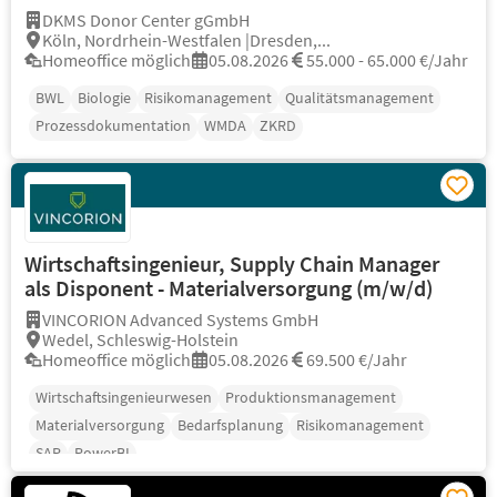
DKMS Donor Center gGmbH
Köln, Nordrhein-Westfalen |Dresden,...
Homeoffice möglich
05.08.2026
55.000 - 65.000 €/Jahr
BWL
Biologie
Risikomanagement
Qualitätsmanagement
Prozessdokumentation
WMDA
ZKRD
Wirtschaftsingenieur, Supply Chain Manager
als Disponent - Materialversorgung (m/w/d)
VINCORION Advanced Systems GmbH
Wedel, Schleswig-Holstein
Homeoffice möglich
05.08.2026
69.500 €/Jahr
Wirtschaftsingenieurwesen
Produktionsmanagement
Materialversorgung
Bedarfsplanung
Risikomanagement
SAP
PowerBI