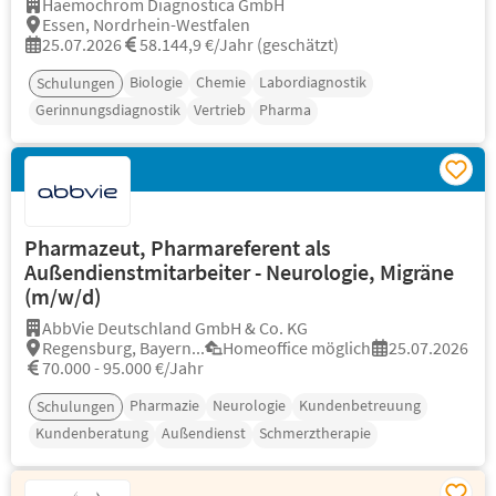
Haemochrom Diagnostica GmbH
Essen, Nordrhein-Westfalen
25.07.2026
58.144,9 €/Jahr (geschätzt)
Biologie
Chemie
Labordiagnostik
Schulungen
Gerinnungsdiagnostik
Vertrieb
Pharma
Pharmazeut, Pharmareferent als
Außendienstmitarbeiter - Neurologie, Migräne
(m/w/d)
AbbVie Deutschland GmbH & Co. KG
Regensburg, Bayern...
Homeoffice möglich
25.07.2026
70.000 - 95.000 €/Jahr
Pharmazie
Neurologie
Kundenbetreuung
Schulungen
Kundenberatung
Außendienst
Schmerztherapie