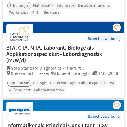
Mathematik
Informatik
Berufsorientierung
Schulungen
Workshops
MINT
Beratung
Schnellbewerbung
BTA, CTA, MTA, Laborant, Biologe als
Applikationsspezialist - Labordiagnostik
(m/w/d)
Gold Standard Diagnostics Frankfurt...
Dietzenbach, Hessen
Homeoffice möglich
07.08.2026
Biologie
Biotechnologie
Labordiagnostik
IVD
Schulungen
Außendienst
Laborautomation
Schnellbewerbung
Informatiker als Principal Consultant - CSV-