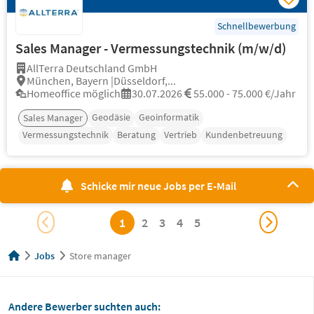
Schnellbewerbung
Sales Manager - Vermessungstechnik (m/w/d)
AllTerra Deutschland GmbH
München, Bayern |Düsseldorf,...
Homeoffice möglich
30.07.2026
55.000 - 75.000 €/Jahr
Geodäsie
Geoinformatik
Sales Manager
Vermessungstechnik
Beratung
Vertrieb
Kundenbetreuung
Schicke mir neue Jobs per E-Mail
1
2
3
4
5
Jobs
Store manager
Andere Bewerber suchten auch: